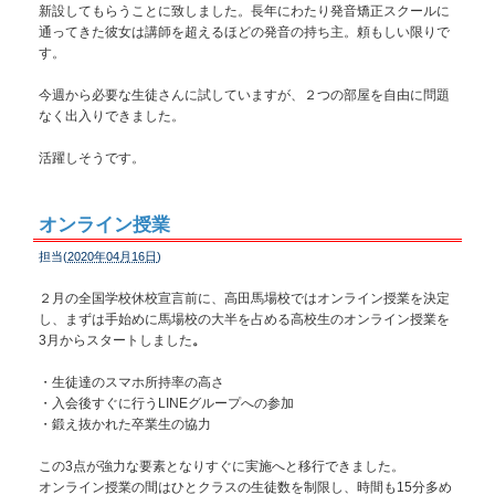
新設してもらうことに致しました。長年にわたり発音矯正スクールに
通ってきた彼女は講師を超えるほどの発音の持ち主。頼もしい限りで
す。
今週から必要な生徒さんに試していますが、２つの部屋を自由に問題
なく出入りできました。
活躍しそうです。
オンライン授業
担当(
2020年04月16日
)
２月の全国学校休校宣言前に、高田馬場校ではオンライン授業を決定
し、まずは手始めに馬場校の大半を占める高校生のオンライン授業を
3月からスタートしました
。
・生徒達のスマホ所持率の高さ
・入会後すぐに行うLINEグループへの参加
・鍛え抜かれた卒業生の協力
この3点が強力な要素となりすぐに実施へと移行できました。
オンライン授業の間はひとクラスの生徒数を制限し、時間も15分多め