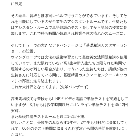
に設定。
その結果、普段とほぼ同レベルで行うことができています。そしてそ
れを可能にしているのが卒業生のアシスタントルームです。生徒たち
はアシスタントルームで単語熟語のテストをしてから講師の授業に参
加します。これで待ち時間が短縮され授業全体の流れがスムーズに。
そしてもう一つの大きなアドバンテージは「基礎精講カスタマーセン
ター」の設置。
ウィングローブでは文法の反復学習として基礎英文法問題精講を使用
しています。まだ慣れていない高1生や新入生たちは限られた時間で
理解するのが難しい場合があり、そういった生徒たちは、講師が他の
生徒さんに対応している間に、基礎精講カスタマーセンター（キソカ
マ）の部屋に送り込まれます。
これか大好評となってます。(先輩バンザーイ)
高田馬場校では普段からLINEのビデオ電話で単語テストを実施をして
いますが、3月からは授業時間以外にオンライン単語テストを週に2回
実施。
また基礎精講テストルームも週に1-2回実施。
嬉しいことに、受験生のみならず1年生、2年生も積極的に参加してく
れて、60分のテスト時間に収まりきれず次から開始時間を前倒しにし
たほど。