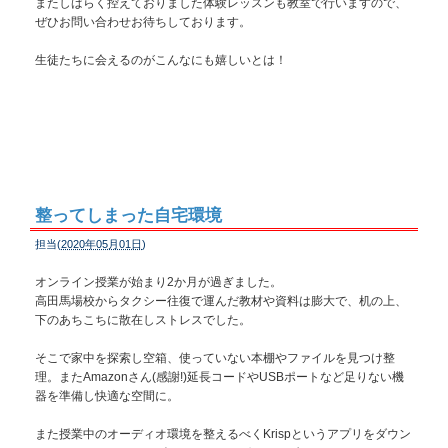
またしばらく控えておりました体験レッスンも教室で行いますので、
ぜひお問い合わせお待ちしております。
生徒たちに会えるのがこんなにも嬉しいとは！
整ってしまった自宅環境
担当(
2020年05月01日
)
オンライン授業が始まり2か月が過ぎました。
高田馬場校からタクシー往復で運んだ教材や資料は膨大で、机の上、
下のあちこちに散在しストレスでした。
そこで家中を探索し空箱、使っていない本棚やファイルを見つけ整
理。またAmazonさん(感謝!)延長コードやUSBポートなど足りない機
器を準備し快適な空間に。
また授業中のオーディオ環境を整えるべくKrispというアプリをダウン