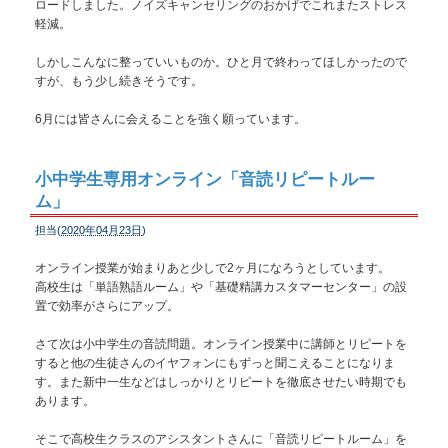
ロードしました。ノイズキャンセリングのおかげでこれまたストレス
軽減。
しかしこんなに整っていいものか。ひと月で終わってほしかったので
すが、もう少し続きそうです。
6月には皆さんに会えることを強く願っています。
小中学生専用オンライン「音読リピートルー
ム」
担当(
2020年04月23日
)
オンライン授業が始まりあと少しで2ヶ月になろうとしています。
高校生は「単語熟語ルーム」や「基礎精講カスタマーセンター」の設
置で効率がさらにアップ。
さて次は小中学生の音読問題。オンライン授業中に講師とリピートを
すると他の生徒さんのイヤフォンにもずっと聞こえることになりま
す。また新中一生などはしっかりとリピートを徹底させたい時期でも
あります。
そこで高校生クラスのアシスタントさんに「音読リピートルーム」を