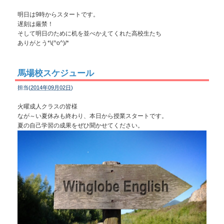
明日は9時からスタートです。
遅刻は厳禁！
そして明日のために机を並べかえてくれた高校生たち
ありがとう*\(^o^)/*
馬場校スケジュール
担当(
2014年09月02日
)
火曜成人クラスの皆様
なが～い夏休みも終わり、本日から授業スタートです。
夏の自己学習の成果をぜひ聞かせてください。