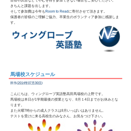
合宿や試合などでやむを得ず参加できない場合もご安心ください。
きちんと課題を出します。
そして参加費は今年も
Room to Read
に寄付させて頂きます。
保護者の皆様のご理解ご協力、卒業生のボランティア参加に感謝しま
す。
馬場校スケジュール
担当(
2014年07月30日
)
こんにちは、ウィングローブ英語塾高田馬場校の上野です。
馬場校は本日が1学期最後の授業となり、8月１4日までがお休みとな
ります。
また火曜7時からの成人クラスは8月いっぱいはありません。
テストを受けに来る高校生のみなさん、お気をつけ下さい。