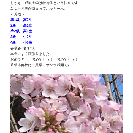
しかも、成城大学は特待生という快挙です！
みな行き先が決まってホッと一息。
＜英検＞
準1級 高2生
2級 高1生
準2級 高1生
3級 中2生
4級 小6生
各級各1名ずつ。
本当によく頑張りました。
おめでとう！おめでとう！ おめでとう！
幕張本郷校は一足早くサクラ満開です。