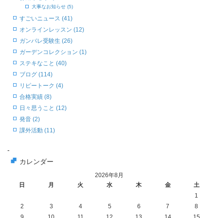
大事なお知らせ (5)
すごいニュース (41)
オンラインレッスン (12)
ガンバレ受験生 (26)
ガーデンコレクション (1)
ステキなこと (40)
ブログ (114)
リピートーク (4)
合格実績 (8)
日々思うこと (12)
発音 (2)
課外活動 (11)
-
カレンダー
2026年8月
日
月
火
水
木
金
土
1
2
3
4
5
6
7
8
9
10
11
12
13
14
15