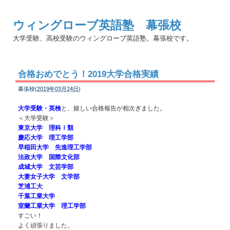
ウィングローブ英語塾 幕張校
大学受験、高校受験のウィングローブ英語塾。幕張校です。
合格おめでとう！2019大学合格実績
幕張校(
2019年03月24日
)
大学受験・英検
と、嬉しい合格報告が相次ぎました。
＜大学受験＞
東京大学 理科Ⅰ類
慶応大学 理工学部
早稲田大学 先進理工学部
法政大学 国際文化部
成城大学 文芸学部
大妻女子大学 文学部
芝浦工大
千葉工業大学
室蘭工業大学
理工学部
すごい！
よく頑張りました。