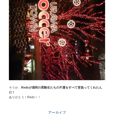
そうか、
Redsが浦和の受験生たちの不運をすべて背負ってくれたん
だ！
ありがとう！Reds！！
アーカイブ