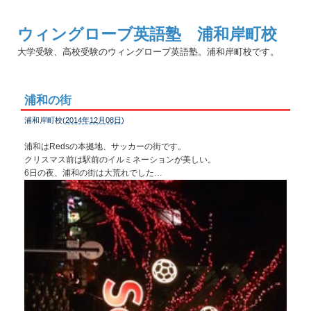
ウィングローブ英語塾 浦和岸町校
大学受験、高校受験のウィングローブ英語塾。浦和岸町校です。
浦和の街
浦和岸町校(
2014年12月08日
)
浦和はRedsの本拠地、サッカーの街です。
クリスマス前は駅前のイルミネーションが美しい。
6日の夜、浦和の街は大荒れでした…