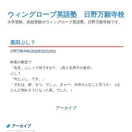
ウィングローブ英語塾 日野万願寺校
大学受験、高校受験のウィングローブ英語塾。日野万願寺校です。
黒田ぶし？
日野万願寺校(
2015年02月24日
)
昨夜の教室で
「先生、ふしって何ですか?」（高１生男子の発言）
ふし？
「句とふし、です。」
「それは、節、せつ、でしょ。きゃー、今頃そんなこと言うか」（ほ
とんど倒れそうになった私、でした。）
アーカイブ
アーカイブ