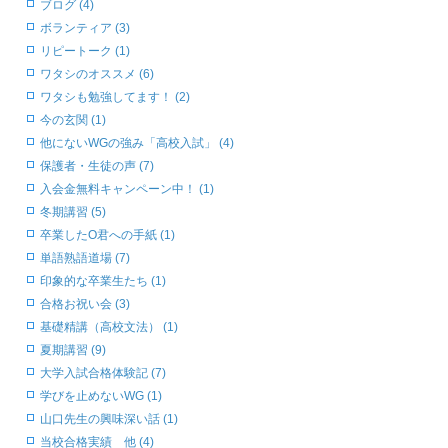
ブログ (4)
ボランティア (3)
リピートーク (1)
ワタシのオススメ (6)
ワタシも勉強してます！ (2)
今の玄関 (1)
他にないWGの強み「高校入試」 (4)
保護者・生徒の声 (7)
入会金無料キャンペーン中！ (1)
冬期講習 (5)
卒業したO君への手紙 (1)
単語熟語道場 (7)
印象的な卒業生たち (1)
合格お祝い会 (3)
基礎精講（高校文法） (1)
夏期講習 (9)
大学入試合格体験記 (7)
学びを止めないWG (1)
山口先生の興味深い話 (1)
当校合格実績 他 (4)