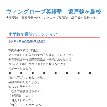
ウィングローブ英語塾 坂戸鶴ヶ島校
大学受験、高校受験のウィングローブ英語塾。坂戸鶴ヶ島校です。
小学校で通訳ボランティア
坂戸鶴ヶ島校(
2018年09月29日
)
市内の小学校の5年生に
アジアからの転入生の女の子が来る、ということで
教育委員会から国際交流協会へ依頼があったもの。
7日ほど3時間、先生に頼まれた様々なことを
サポートしました。
◆・・・◆・・・◆・・・◆・・・◆・・・◆・・・◆・・・◆
首から下げている名札を見て
英語の通訳だとわかると
知らない子たちが
「なんで英語話せるの？」
「英語話してみて」
「何人？日本人？」
「何言ってるかわからない」