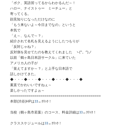
「ボク、英語習ってるからわかるんだ～！
ハロー、ナイストゥー ミーチュー」と
寄ってくる。
顔見知りになっただけなのに
「もう来ないよ～今日までなの」というと
本気で
「え～、なんで～？」
紹介されて名札を見えるようにしたつもりが
「反対じゃね？」
反対側を見せてたのを教えてくれました ヽ(^。^)ノ
以前「鶴ヶ島日本語サークル」に来ていた
アメリカ人の子が
「覚えてますか～？」と上手な日本語で
話しかけてきた。
◆・・・◆・・・◆・・・◆・・・◆・・・◆
素直でかわいいですねぇ～
楽しかったですよぉ～
=============================================
本部(渋谷)HPは
ｺｺ
←ｸﾘｯｸ！
当校（鶴ヶ島市若葉）のコース、料金詳細は
ｺｺ
←ｸﾘｯｸ！
クラススケジュールは
ｺｺ
←ｸﾘｯｸ！