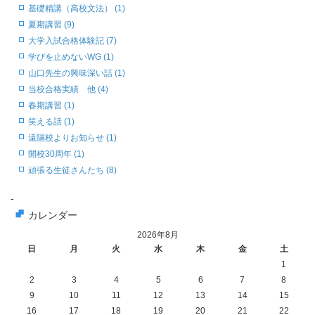
基礎精講（高校文法） (1)
夏期講習 (9)
大学入試合格体験記 (7)
学びを止めないWG (1)
山口先生の興味深い話 (1)
当校合格実績 他 (4)
春期講習 (1)
笑える話 (1)
遠隔校よりお知らせ (1)
開校30周年 (1)
頑張る生徒さんたち (8)
-
カレンダー
2026年8月
日
月
火
水
木
金
土
1
2
3
4
5
6
7
8
9
10
11
12
13
14
15
16
17
18
19
20
21
22