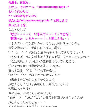
何度も、何度も。
しかし、そのナース、”looooooooong push ! “
という代わりに
“ｒ”の発音をするので
彼女には”wroooooooong push ! ” と聞こえて
困ったそうな。
なんとなれば
「なが～～～～く いきんで～～～！」ではなく
「間違った いきみ～～～！」と聞こえる
ので
いきんでいいのか悪いのか、はたまた発音間違いなのか
大変な状況の中で混乱したそうな。爆笑。
“ｌ” と ”ｒ” の発音は昔から教えられてきたのにねぇ？
そういえば、今の文科省は「使える英語」を目当てとするので
「会話表現」がいっぱいの教科書になっているのに。
学校での発音の指導は行き届いていない。
昔なら当然 ”s” と ”th” の音の違い、
” sh ” と ” s “ の違いなどは教えたので
（出来るかどうかはともかくとして）
少なくとも「それが英語らしい発音だ」という
知識はあったはず。
今の新卒、23歳くらいの年代から
” she “ と ” sea ” ” see ” の発音を区別できる生徒さんが
少なくなったもんなぁ・・・
ある生徒さんは毎回直してもなかなか