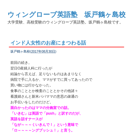
ウィングローブ英語塾 坂戸鶴ヶ島校
大学受験、高校受験のウィングローブ英語塾。坂戸鶴ヶ島校です。
インド人女性のお産にまつわる話
坂戸鶴ヶ島校(
2017年08月30日
)
前回の続き。
翌日O産婦人科に行ったが
結論から言えば、足りないものはあまりなく
病院で手に入るか、ママがすでに買ってあったので
買い物には行かなかった。
食事のこととか検査のこととかその他諸々
看護婦さんと新米パパママの意思の疎通の
お手伝いをしたのだけど。
面白かったのはママの分娩室での話。
「いきむ」は英語で「push」と訳すのだが、
英語を話すナースが
「なが～～～くいきんで！」という意味で
「ロ～～～～ングプッシュ！」と言う。