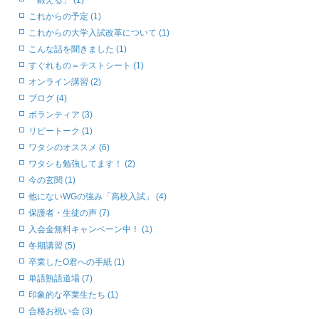
「鍛える」 (1)
これからの予定 (1)
これからの大学入試改革について (1)
こんな話を聞きました (1)
すぐれもの＝テストシート (1)
オンライン講習 (2)
ブログ (4)
ボランティア (3)
リピートーク (1)
ワタシのオススメ (6)
ワタシも勉強してます！ (2)
今の玄関 (1)
他にないWGの強み「高校入試」 (4)
保護者・生徒の声 (7)
入会金無料キャンペーン中！ (1)
冬期講習 (5)
卒業したO君への手紙 (1)
単語熟語道場 (7)
印象的な卒業生たち (1)
合格お祝い会 (3)