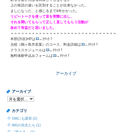
上の単語の違いを区別することが出来なかった。
ましになった、と感じるまで4年かかった。
リピートークを使って音を実際に出し、
それを聞いてもらって正しく直してもらう活動が
改めて有益だと思いました。
＝＝＝＝＝＝＝＝＝＝＝＝＝＝＝＝＝＝＝＝＝＝＝＝＝＝＝＝＝＝
本部(渋谷)HPは
ｺｺ
←ｸﾘｯｸ！
当校（鶴ヶ島市若葉）のコース、料金詳細は
ｺｺ
←ｸﾘｯｸ！
クラススケジュールは
ｺｺ
←ｸﾘｯｸ！
無料体験申込みフォームは
ｺｺ
←ｸﾘｯｸ！
アーカイブ
アーカイブ
カテゴリ
GWにも講習 (2)
WGの先生たち (1)