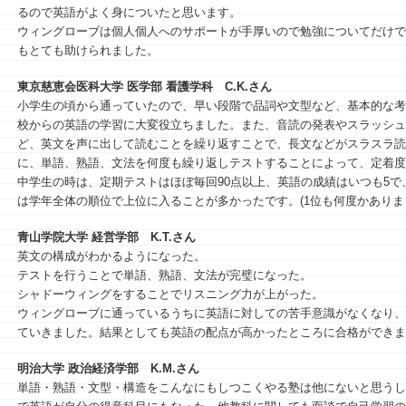
るので英語がよく身についたと思います。
ウィングローブは個人個人へのサポートが手厚いので勉強についてだけで
もとても助けられました。
東京慈恵会医科大学 医学部 看護学科
C.K.さん
⼩学⽣の頃から通っていたので、早い段階で品詞や⽂型など、基本的な考
校からの英語の学習に⼤変役⽴ちました。また、⾳読の発表やスラッシュ
ど、英⽂を声に出して読むことを繰り返すことで、⻑⽂などがスラスラ読
に、単語、熟語、⽂法を何度も繰り返しテストすることによって、定着度
中学⽣の時は、定期テストはほぼ毎回90点以上、英語の成績はいつも5で
は学年全体の順位で上位に⼊ることが多かったです。(1位も何度かありま
青山学院大学 経営学部
K.T.さん
英文の構成がわかるようになった。
テストを行うことで単語、熟語、文法が完璧になった。
シャドーウィングをすることでリスニング力が上がった。
ウィングローブに通っているうちに英語に対しての苦手意識がなくなり、
ていきました。結果としても英語の配点が高かったところに合格ができま
明治大学 政治経済学部
K.M.さん
単語・熟語・文型・構造をこんなにもしつこくやる塾は他にないと思うし