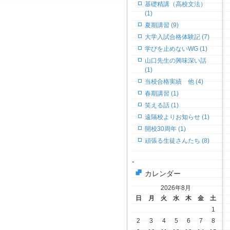
基礎精講（高校文法）
(1)
夏期講習 (9)
大学入試合格体験記 (7)
学びを止めないWG (1)
山口先生の興味深い話
(1)
当校合格実績 他 (4)
春期講習 (1)
笑える話 (1)
遠隔校よりお知らせ (1)
開校30周年 (1)
頑張る生徒さんたち (8)
-
カレンダー
2026年8月
日
月
火
水
木
金
土
1
2
3
4
5
6
7
8