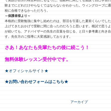
で英語が自分の得意科目にもなった。他教科に関しても面談で自己学習の
験までにどれだけやらなくてはならないかわかった。ウィングローブに通
校に合格できなかっただろう。
～保護者様より～
本格的に受験勉強に集中し始めたのは、部活を引退した夏前くらいでした
上げてきたおかげで受験に間に合ったのだろうと思います。模試で思うよ
が続いても、アドバイザーの先生の言葉を信じる、と日々参考書と向き合
す。先生方のご指導に大変感謝しております。
さあ！あなたも先輩たちの後に続こう！
無料体験レッスン受付中です。
★オフィシャルサイト★
★お問い合わせフォームはこちら★
アーカイブ