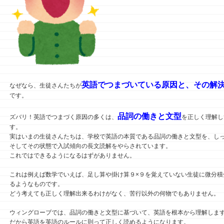
英語でつまづいている原因と、その解
なぜなら、生徒さんたちが
です。
品詞の働きと文型
ズバリ！英語でつまづく原因の多くは、
を正しく理解し
す。
実はいまの生徒さんたちは、学校で英語の本質である品詞の働きと文型を、し
そしてその状態で入試傾向の長文読解をやらされています。
これではできるようになるはずがありません。
これは例えば数学でいえば、足し算や掛け算９×９を覚えていない生徒に微分積
るようなものです。
どう考えても正しく理解出来るわけがなく、苦行以外の何物でもありません。
ウィングローブでは、品詞の働きと文型に基づいて、英語を根本から理解しま
だから英語を英語のルールに則って正しく読めるようになります。