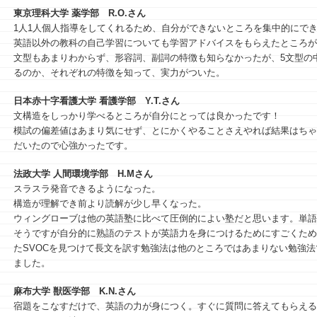
東京理科大学 薬学部
R.O.さん
1人1人個人指導をしてくれるため、自分ができないところを集中的にで
英語以外の教科の自己学習についても学習アドバイスをもらえたところが
文型もあまりわからず、形容詞、副詞の特徴も知らなかったが、5文型の
るのか、それぞれの特徴を知って、実力がついた。
日本赤十字看護大学 看護学部
Y.T.さん
文構造をしっかり学べるところが自分にとっては良かったです！
模試の偏差値はあまり気にせず、とにかくやることさえやれば結果はちゃ
だいたので心強かったです。
法政大学 人間環境学部
H.Mさん
スラスラ発音できるようになった。
構造が理解でき前より読解が少し早くなった。
ウィングローブは他の英語塾に比べて圧倒的によい塾だと思います。単語
そうですが自分的に熟語のテストが英語力を身につけるためにすごくため
たSVOCを見つけて長文を訳す勉強法は他のところではあまりない勉強
ました。
麻布大学 獣医学部
K.N.さん
宿題をこなすだけで、英語の力が身につく。すぐに質問に答えてもらえる