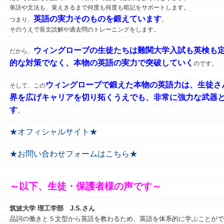
単語や文法も、覚えきるまで何度も何度も暗記をサポートします。
英語の実力そのものを鍛えています
つまり、
。
そのうえで長文読解や過去問のトレーニングをします。
ウィングローブの生徒たちは難関大学入試も英検も
だから、
的な対策でなく、本物の英語の実力で突破していく
のです。
ウィングローブで鍛えた本物の英語力は、生徒さ
そして、この
界を広げキャリアを切り拓くうえでも、非常に強力な武器
す
。
★オフィシャルサイト★
★お問い合わせフォームはこちら★
～以下、生徒・保護者様の声です～
筑波大学 理工学部
J.S.さん
品詞の働きと５文型から英語を教わるため、英語を体系的に学ぶことがで