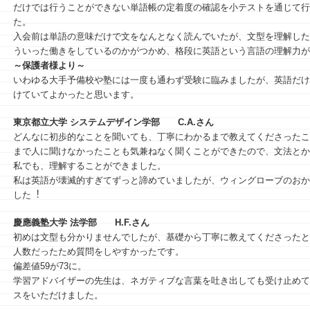
だけでは行うことができない単語帳の定着度の確認を小テストを通じて行
た。
入会前は単語の意味だけで文をなんとなく読んでいたが、文型を理解した
ういった働きをしているのかがつかめ、格段に英語という言語の理解力が
～保護者様より～
いわゆる大手予備校や塾には一度も通わず受験に臨みましたが、英語だけ
けていてよかったと思います。
東京都立大学 システムデザイン学部
C.A.さん
どんなに初歩的なことを聞いても、丁寧にわかるまで教えてくださったこ
まで⼈に聞けなかったことも気兼ねなく聞くことができたので、⽂法とか
私でも、理解することができました。
私は英語が壊滅的すぎてずっと諦めていましたが、ウィングローブのおか
した︕
慶應義塾大学 法学部
H.F.さん
初めは⽂型も分かりませんでしたが、基礎から丁寧に教えてくださったと
⼈数だったため質問をしやすかったです。
偏差値59が73に。
学習アドバイザーの先生は、ネガティブな⾔葉を吐き出しても受け⽌めて
スをいただけました。