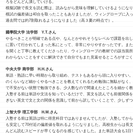
ろをどんどん潰していける。
模擬試験で長文を読む際は、読みながら意味を理解していけるようになり
模試の偏差値は40台を取ったこともありましたが、ウィングローブに入っ
過去問では約7割取れるようになりました（高３夏の時点で）。
國學院大学 法学部
Y.T.さん
やるべきことが明確である点や、なんとかやれそうなレベルで課題を出し
に置いて行かれてしまった私にとって、非常にやりやすかったです。また
を聞くと丁寧に教えてくださったり、ウィングローブの教材での該当箇所
わからないことをすぐに解決できて自分でもまた見返せるところがすごく
中央大学 商学部
H.H.さん
単語・熟語に早い時期から取り組め、テストもあるから頭に入りやすい。
のくらいなど細かくやるべきことを教えてくれるため勉強に無駄がなく、
で不安がない状態で勉強できる。少人数なので間違えたところを細かく教
入塾する前は単語や文法を知っているだけで、英文を読んでも前後関係を
ぎない英文で文と文の関係を意識して前から訳していくことで、少しずつ
上智大学 理工学部
H.M.さん
入塾する前は英語は特に得意科目ではありませんでしたが、入塾してから
も安定して70付近の偏差値を取れるようになりました。高校生からは長
んどん読むスピードが早くなるのを感じていました。また単語大会も1日