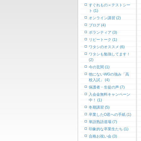
すぐれもの＝テストシー
ト (1)
オンライン講習 (2)
ブログ (4)
ボランティア (3)
リピートーク (1)
ワタシのオススメ (6)
ワタシも勉強してます！
(2)
今の玄関 (1)
他にないWGの強み「高
校入試」 (4)
保護者・生徒の声 (7)
入会金無料キャンペーン
中！ (1)
冬期講習 (5)
卒業したO君への手紙 (1)
単語熟語道場 (7)
印象的な卒業生たち (1)
合格お祝い会 (3)