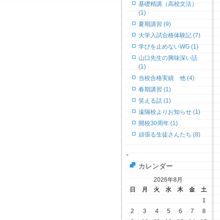
基礎精講（高校文法）
(1)
夏期講習 (9)
大学入試合格体験記 (7)
学びを止めないWG (1)
山口先生の興味深い話
(1)
当校合格実績 他 (4)
春期講習 (1)
笑える話 (1)
遠隔校よりお知らせ (1)
開校30周年 (1)
頑張る生徒さんたち (8)
-
カレンダー
2026年8月
日
月
火
水
木
金
土
1
2
3
4
5
6
7
8