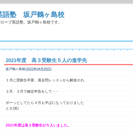
英語塾 坂戸鶴ヶ島校
グローブ英語塾。坂戸鶴ヶ島校です。
2021年度 高３受験生５人の進学先
坂戸鶴ヶ島校(
2022年04月20日
)
１月に受験生卒業、過去問レッスンから解放され、
２月、３月で確定申告をして・・
ボーっとしてたら４月も半ばになっておりました
とさ(笑)
2021年度は高３受験生が５人いました。