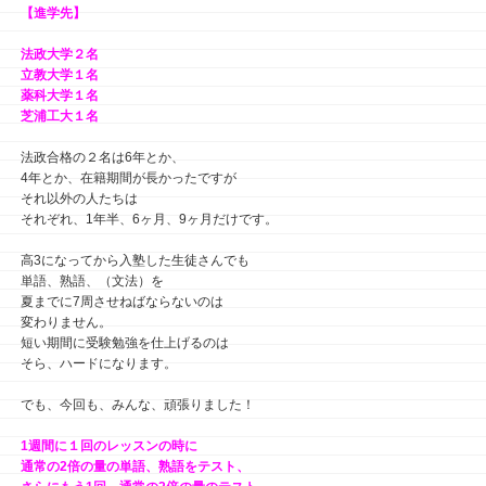
【進学先】
法政大学２名
立教大学１名
薬科大学１名
芝浦工大１名
法政合格の２名は6年とか、
4年とか、在籍期間が長かったですが
それ以外の人たちは
それぞれ、1年半、6ヶ月、9ヶ月だけです。
高3になってから入塾した生徒さんでも
単語、熟語、（文法）を
夏までに7周させねばならないのは
変わりません。
短い期間に受験勉強を仕上げるのは
そら、ハードになります。
でも、今回も、みんな、頑張りました！
1週間に１回のレッスンの時に
通常の2倍の量の単語、熟語をテスト、