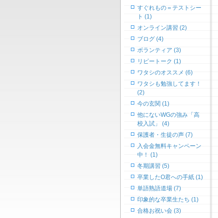
すぐれもの＝テストシー
ト (1)
オンライン講習 (2)
ブログ (4)
ボランティア (3)
リピートーク (1)
ワタシのオススメ (6)
ワタシも勉強してます！
(2)
今の玄関 (1)
他にないWGの強み「高
校入試」 (4)
保護者・生徒の声 (7)
入会金無料キャンペーン
中！ (1)
冬期講習 (5)
卒業したO君への手紙 (1)
単語熟語道場 (7)
印象的な卒業生たち (1)
合格お祝い会 (3)