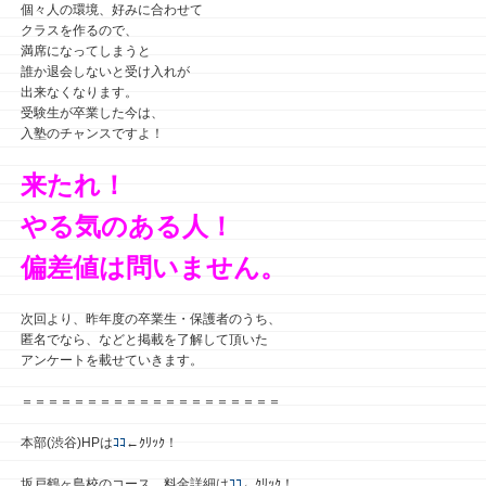
個々人の環境、好みに合わせて
クラスを作るので、
満席になってしまうと
誰か退会しないと受け入れが
出来なくなります。
受験生が卒業した今は、
入塾のチャンスですよ！
来たれ！
やる気のある人！
偏差値は問いません。
次回より、昨年度の卒業生・保護者のうち、
匿名でなら、などと掲載を了解して頂いた
アンケートを載せていきます。
＝＝＝＝＝＝＝＝＝＝＝＝＝＝＝＝＝＝＝＝
本部(渋谷)HPは
ｺｺ
←ｸﾘｯｸ！
坂戸鶴ヶ島校のコース、料金詳細は
ｺｺ
←ｸﾘｯｸ！