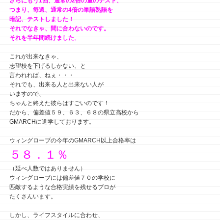
さらにもう1回、通常の2倍の量のテスト、
つまり、毎週、通常の4倍の単語熟語を
暗記、テストしました！
それでなきゃ、間に合わないのです。
それを半年間続けました
。
これが出来なきゃ、
志望校を下げるしかない、と
言われれば、ねぇ・・・
それでも、出来る人と出来ない人が
いますので、
ちゃんと終えた彼らはすごいのです！
だから、偏差値５９、６３、６８の県立高校から
GMARCHに進学しております。
ウィングローブの今年のGMARCH以上合格率は
５８．１％
（延べ人数ではありません）
ウィングローブには偏差値７０の学校に
匹敵するような合格実績を残せるプロが
たくさんいます。
しかし、ライフスタイルに合わせ、