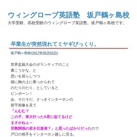
ウィングローブ英語塾 坂戸鶴ヶ島校
大学受験、高校受験のウィングローブ英語塾。坂戸鶴ヶ島校です。
卒業生が突然現れてミヤギびっくり。
坂戸鶴ヶ島校(
2017年05月01日
)
世界盆栽大会のボランティアのこと
書こうかな、と
思いを巡らしつつ
猫に胸の上に乗っかられて
のたりのたり、としていると
ピンポーン！
あ、そだそだ、さっきインターホンの
留守画像を見て
「んむむ？
この子、東大行ったA君に似てるけど
まさかねぇ～
宗教関係の若き伝道者？」と思ったばかりだった
ので
戸口の相手をインターホン越しに見る。