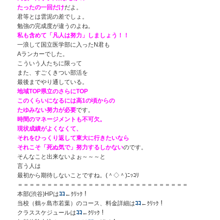
たったの一回だけ
だよ。
君等とは雲泥の差でしょ。
勉強の完成度が違うのよね。
私も含めて「凡人は努力」しましょう！！
一浪して国立医学部に入ったN君も
Aランカーでした。
こういう人たちに限って
また、すごくきつい部活を
最後までやり通している。
地域TOP県立のさらにTOP
このくらいになるには高1の頃からの
たゆみない努力が必要
です。
時間のマネージメントも不可欠。
現状成績がよくなくて、
それをひっくり返して東大に行きたいなら
それこそ「死ぬ気で」努力するしかない
のです。
そんなこと出来ないよぉ～～～と
言う人は
最初から期待しないことですね。(＾◇＾)ﾆｯｺﾘ
＝＝＝＝＝＝＝＝＝＝＝＝＝＝＝＝＝＝＝＝＝＝＝＝＝＝＝＝＝
本部(渋谷)HPは
ｺｺ
←ｸﾘｯｸ！
当校（鶴ヶ島市若葉）のコース、料金詳細は
ｺｺ
←ｸﾘｯｸ！
クラススケジュールは
ｺｺ
←ｸﾘｯｸ！