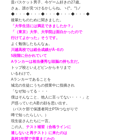
昔バスケット男子、今ゲーム好きの27歳。
さぁ、誰が見つけるかしらね。ヽ(^。^)ノ
◆・・・◆・・・◆・・・◆・・・◆・・・◆
後輩たちのために聞きました。
「大学生活には満足できましたか？」
「（東京）大学、大学院は面白かったので
行けてよかった」そうです。
よく勉強したもんなぁ。
川越高校では総合成績がÅ~Eの
5段階に分かれていて
Aランカーは相当優秀な頭脳の持ち主だ。
トップ校といえどピンからキリまで
いるわけで。
Aランカーであることを
城北の生徒にうちの授業中に指摘され
「なぜ知ってる・・・
僕はそんなこと、他人に言ってない・・・」と
戸惑っていたA君の顔を思い出す。
（バスケ部で保護者同士PTAつながりで
噂で知ったらしい。）
現生徒さんたちに一言。
この人、
テスト補習（合格ラインに
達しないと再テスト）に来たのは
高校3年間で卒業まじかの