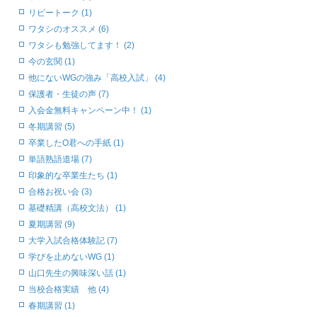
リピートーク (1)
ワタシのオススメ (6)
ワタシも勉強してます！ (2)
今の玄関 (1)
他にないWGの強み「高校入試」 (4)
保護者・生徒の声 (7)
入会金無料キャンペーン中！ (1)
冬期講習 (5)
卒業したO君への手紙 (1)
単語熟語道場 (7)
印象的な卒業生たち (1)
合格お祝い会 (3)
基礎精講（高校文法） (1)
夏期講習 (9)
大学入試合格体験記 (7)
学びを止めないWG (1)
山口先生の興味深い話 (1)
当校合格実績 他 (4)
春期講習 (1)