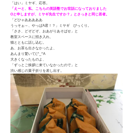
「はい」ミヤギ、応答。
「えーと、私、こちらの英語塾でお世話になっておりました
Oと申しますが、ミヤギ先生ですか？」とさっきと同じ若者。
「どひゃあああああ
うっそぉ～、やっぱA君！？」ミヤギ びっくり。
「ささ、どぞどぞ、おあがりあそばせ」と
教室スペースに招き入れ、
猫とともに話し込む。
あ、お茶も出さなかったよ、
あんまり驚いて(;^_^A
大きくなったものよ、
「ずっとご挨拶に来ていなかったので」と
渋い感じの菓子折りを差し出す。