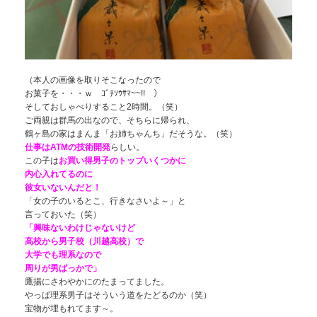
（本人の画像を取りそこなったので
お菓子を・・・ｗ ｺﾞﾁｿｳｻﾏ~~!! ）
そしておしゃべりすること2時間。（笑）
ご両親は群馬の出なので、そちらに帰られ、
鶴ヶ島の家はまんま「お姉ちゃんち」だそうな。（笑）
仕事はATMの技術開発
らしい。
この子は
お買い得男子のトップいくつか
に
内心入れてるのに
彼女いないんだと！
「女の子のいるとこ、行きなさいよ～」と
言っておいた（笑）
「興味ないわけじゃないけど
高校から男子校（川越高校）で
大学でも理系なので
周りが男ばっかで」
鷹揚にさわやかにのたまってました。
やっぱ理系男子はそういう道をたどるのか（笑）
宝物が埋もれてます～。