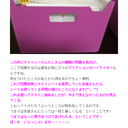
この中にテストシートにたくさんの種類の問題を色分け。
ここで活躍するのは最近お気に入りの
フリクションのハイライター
な
んですね。
色をつけたところがあとから消せるのでちょ～便利。
これで旧態依然とテストシートを使用していた生徒さんたち、
シートを持ってくる手間が省けたことになります(*^。^*)
これを使ってテストし始めましたが、今まで見えなかったものが見え
てくる。
ぐおっ？うそだろ？というところが顕在化してくるのです。
つまりは生徒さんにとっては一段と厳しくなる、ということです♪
つまりはもっと実力をつけてあげられる、ということです♪♪
ほ～れ いらっしゃいませ～～～～♪♪♪