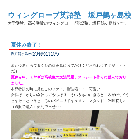
ウィングローブ英語塾 坂戸鶴ヶ島校
大学受験、高校受験のウィングローブ英語塾。坂戸鶴ヶ島校です。
夏休み終了！
坂戸鶴ヶ島校(
2014年09月04日
)
また今週からワタクシの顔を見におでかけくださるわけですが・・・
(笑)
夏休み中、ミヤギは高校生の文法問題テストシート作りに励んでおり
ました。
本部特訓の時に見たこのファイル整理箱・・・可愛い！
女性ばっかりの会社ってやっぱりこういうものに凝るところが(*^。^*)
セキセイというところのパピエリドキュメントスタンド 24区切り♪
（通販で購入）便利でっせ～～