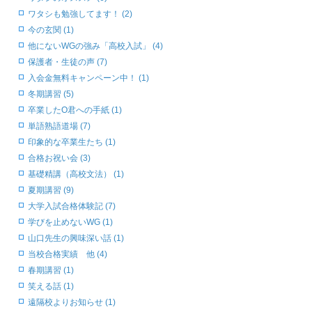
ワタシも勉強してます！ (2)
今の玄関 (1)
他にないWGの強み「高校入試」 (4)
保護者・生徒の声 (7)
入会金無料キャンペーン中！ (1)
冬期講習 (5)
卒業したO君への手紙 (1)
単語熟語道場 (7)
印象的な卒業生たち (1)
合格お祝い会 (3)
基礎精講（高校文法） (1)
夏期講習 (9)
大学入試合格体験記 (7)
学びを止めないWG (1)
山口先生の興味深い話 (1)
当校合格実績 他 (4)
春期講習 (1)
笑える話 (1)
遠隔校よりお知らせ (1)