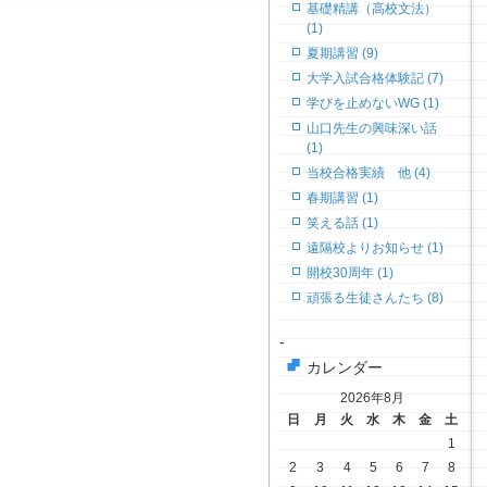
基礎精講（高校文法）
(1)
夏期講習 (9)
大学入試合格体験記 (7)
学びを止めないWG (1)
山口先生の興味深い話
(1)
当校合格実績 他 (4)
春期講習 (1)
笑える話 (1)
遠隔校よりお知らせ (1)
開校30周年 (1)
頑張る生徒さんたち (8)
-
カレンダー
2026年8月
日
月
火
水
木
金
土
1
2
3
4
5
6
7
8