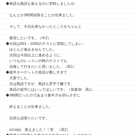
◆単語も熟語も覚えるのに苦戦しましたが、
なんとか3時間頑張ることが出来ました。
そして、今日出来なかったところをちゃんと
復習したいです。（中2）
◆今回は901－1000のテストに苦戦してしまい、
ほとんど進みませんでした。
次回は今回以上に進めるように、
いつものレッスンの時のテストでも、
合格して行きたいと思いました。（高1）
◆後半ターゲットの単語が難しすぎて
大変でした。
次は熟語ですが、熟語も苦手で嫌です。
単語の前半にはいってほしいです。（初参加 高1）
◆3時間だったのであまり集中力を切らさずに
終えることが出来ました。
次回も頑張りたいです。
occupy 覚えました！！笑 （高2）