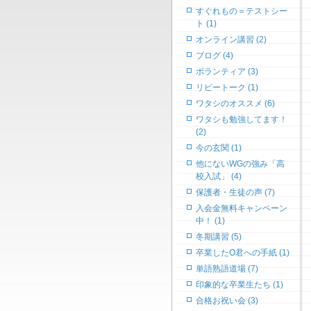
すぐれもの＝テストシー
ト (1)
オンライン講習 (2)
ブログ (4)
ボランティア (3)
リピートーク (1)
ワタシのオススメ (6)
ワタシも勉強してます！
(2)
今の玄関 (1)
他にないWGの強み「高
校入試」 (4)
保護者・生徒の声 (7)
入会金無料キャンペーン
中！ (1)
冬期講習 (5)
卒業したO君への手紙 (1)
単語熟語道場 (7)
印象的な卒業生たち (1)
合格お祝い会 (3)