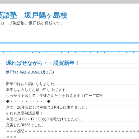
英語塾 坂戸鶴ヶ島校
グローブ英語塾。坂戸鶴ヶ島校です。
遅ればせながら・・謹賀新年！
坂戸鶴ヶ島校(
2015年01月05日
)
旧年中はお世話になりました。
本年もよろしくお願い申し上げます。
しっかり予習して、生徒さんたちを鍛えます！(*^ー^*)ﾆﾔﾘ
◆・・・・・・・・・・◆
さて、28年目にして初めて1月4日に働きました。
それも単語熟語道場！
今回は14:00－17：00の3時間だけでしたが…
充実した3時間でした。
＝＝＝感想＝＝＝＝＝＝＝＝＝＝＝＝＝＝＝＝＝＝＝＝＝＝＝＝＝＝＝＝＝＝
＝＝＝