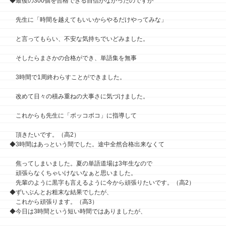
◆最後の300個を合格できる自信がなかったのですが
先生に「時間を越えてもいいからやるだけやってみな」
と言ってもらい、不安な気持ちでいどみました。
そしたらまさかの合格ができ、単語集を無事
3時間で1周終わらすことができました。
改めて日々の積み重ねの大事さに気づけました。
これからも先生に「ボッコボコ」に指導して
頂きたいです。（高2）
◆3時間はあっという間でした。途中全然合格出来なくて
焦ってしまいました。夏の単語道場は3年生なので
頑張らなくちゃいけないなぁと思いました。
先輩のように黒字も言えるように今から頑張りたいです。（高2）
◆ずいぶんとお粗末な結果でしたが、
これから頑張ります。（高3）
◆今日は3時間という短い時間ではありましたが、