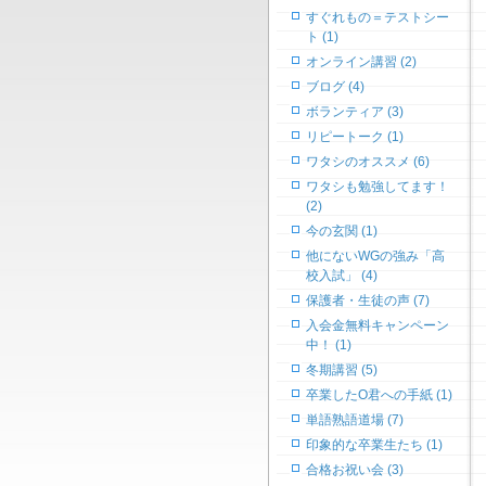
すぐれもの＝テストシー
ト (1)
オンライン講習 (2)
ブログ (4)
ボランティア (3)
リピートーク (1)
ワタシのオススメ (6)
ワタシも勉強してます！
(2)
今の玄関 (1)
他にないWGの強み「高
校入試」 (4)
保護者・生徒の声 (7)
入会金無料キャンペーン
中！ (1)
冬期講習 (5)
卒業したO君への手紙 (1)
単語熟語道場 (7)
印象的な卒業生たち (1)
合格お祝い会 (3)