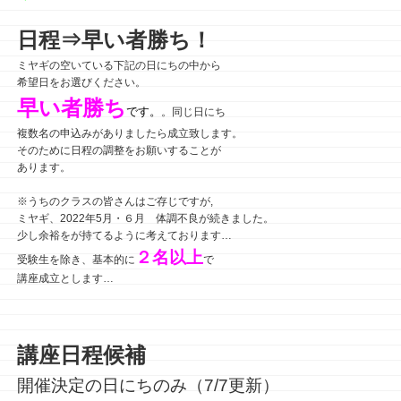
日程⇒早
い者勝ち！
ミヤギの空いている下記の日にちの中から
希望日をお選びください。
早い者勝ち
です。
。同じ日にち
複数名の申込みがありましたら成立致します。
そのために日程の調整をお願いすることが
あります。
※うちのクラスの皆さんはご存じですが,
ミヤギ、2022年5月・６月 体調不良が続きました。
少し余裕をが持てるように考えております…
２名以上
受験生を除き、基本的に
で
講座成立とします…
講座日程候補
開催決定の日にちのみ（7/7更新）