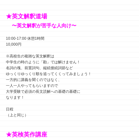
★英文解釈道場
〜英文解釈が苦手な人向け〜
10:00-17:00 休憩1時間
10,000円
※高校生の複雑な英文解釈は
中学生の時のように「勘」では解けません！
名詞の塊、前置詞句、縦続接続詞節など
ゆっくりゆっくり順を追ってくくってみましょう！
一方的に講義を聞くのではなく、
一人一人やってもらいますので
大学受験で必須の長文読解への基礎の基礎に
なります！
日程
（上と同じ）
★英検英作講座