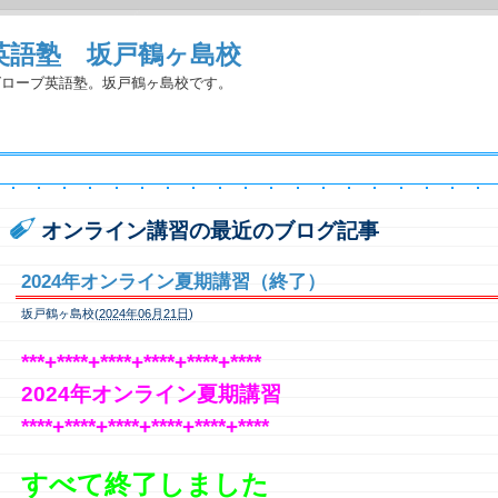
英語塾 坂戸鶴ヶ島校
グローブ英語塾。坂戸鶴ヶ島校です。
オンライン講習の最近のブログ記事
2024年オンライン夏期講習（終了）
坂戸鶴ヶ島校(
2024年06月21日
)
***+****+****+****+****+****
2024
年オンライン夏
期講習
****+****+****+****+****+****
すべて終了しました