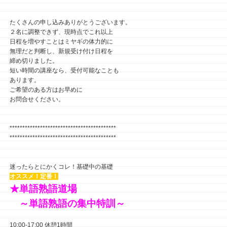
たくさんの申し込みありがとうございます。
２名に調整できず、現時点でこれ以上
日程を増やすことはミヤギの体力的に
無理だと判断し、新規受け付け日程を
締め切りました。
短い時間の講座なら、受付可能なことも
あります。
ご希望のある方はお早めに
お問合せください。
******************************************
******************************************
迷ったらとにかくコレ！基礎中の基礎
オススメ！定番！
★単語熟語道場
～単語熟語の集中特訓～
10:00-17:00 休憩1時間