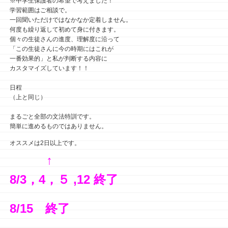
※中学生保護者の希望で考えました！
学習範囲はご相談で。
一回聞いただけではなかなか定着しません。
何度も繰り返して初めて身に付きます。
個々の生徒さんの進度、理解度に沿って
「この生徒さんに今の時期にはこれが
一番効果的」と私が判断する内容に
カスタマイズしています！！
日程
（上と同じ）
まるごと全部の文法特訓です。
簡単に進めるものではありません。
オススメは2日以上です。
↑
8/3，4，５ ,12 終了
8/15 終了