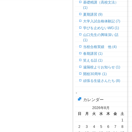
基礎精講（高校文法）
(1)
夏期講習 (9)
大学入試合格体験記 (7)
学びを止めないWG (1)
山口先生の興味深い話
(1)
当校合格実績 他 (4)
春期講習 (1)
笑える話 (1)
遠隔校よりお知らせ (1)
開校30周年 (1)
頑張る生徒さんたち (8)
-
カレンダー
2026年8月
日
月
火
水
木
金
土
1
2
3
4
5
6
7
8