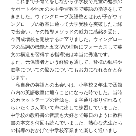
これまで子育てをしながら小学校で児童の勉強の
サポートや地元の大手学習教室で英語の指導をして
きました。
ウィングローブ英語塾とはわが子がウィ
ングローブの教室に通って大学受験を突破したご縁
で出会い、その指導メソッドの威力に感銘を受け、
今回成増校を開校するに至りました。
ウィングロー
ブの品詞の機能と五文型の理解にフォーカスして英
文の構造を習得する指導法は本当に秀逸です。
また、元保護者という経験も通して、皆様の勉強や
進学についての悩みについてもお力になれるかと存
じます。
私自身の英語との出会いは、小学校２年生で函館
市内の英語教室に通うことになった時でした。
当時
のカセットテープの音源を、文字通り擦り切れるく
らいたくさん聞いて声に出して練習していました。
中学校の教科書の音読も大好きで毎日のように教科
書の本文を何回も読んでいました。
熱心な先生たち
の指導のおかげで中学校卒業まで楽しく通いまし