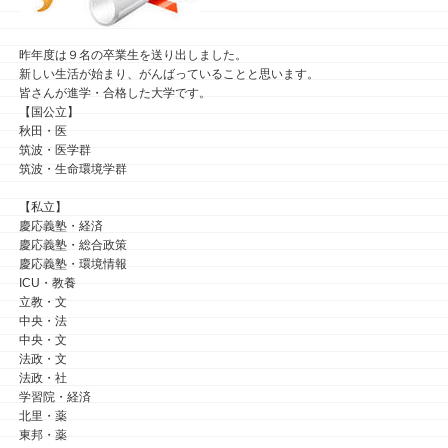
昨年度は９名の卒業生を送り出しました。
新しい生活が始まり、がんばっていることと思います。
皆さんが進学・合格した大学です。
【国公立】
秋田・医
筑波・医学群
筑波・生命環境学群
【私立】
慶応義塾・経済
慶応義塾・総合政策
慶応義塾・環境情報
ICU
・教養
立教・文
中央・法
中央・文
法政・文
法政・社
学習院・経済
北里・薬
東邦・薬