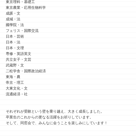
東京理科・基礎工
東京農業・応用生物科学
成蹊・文
成城・法
國學院・法
フェリス・国際交流
日本・芸術
日本・法
日本・文理
専修・英語英文
共立女子・文芸
武蔵野・文
二松学舎・国際政治経済
東海・農
帝京・理工
大東文化・文
流通経済・社
それぞれが受験という壁を乗り越え、大きく成長しました。
卒業生のこれからの更なる活躍をお祈りしています。
そして、同窓会で、みんなに会うことを楽しみにしています！