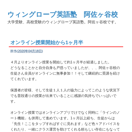
ウィングローブ英語塾 阿佐ヶ谷校
大学受験、高校受験のウィングローブ英語塾。阿佐ヶ谷校です。
オンライン授業開始から1ヶ月半
担当(
2020年04月18日
)
４月よりオンライン授業を開始して約1ヶ月半が経過しました。
どうなることかと自分自身も戸惑っていましたが、、、阿佐ヶ谷校の
生徒さん全員がオンラインに無事参加！！そして継続的に受講を続け
てくれています。
保護者の皆様、そして生徒１人１人の協力によってこのような状況下
でも普段通りの授業が出来ていることに感謝の気持ちでいっぱいで
す。
オンライン授業ではオンラインアプリでけでなく同時に「ラインのノ
ート機能」も併用して進めています。1ヶ月以上経ち、生徒からは
「先生！ここをタップすればすぐに見れます」など色々アドバイスを
くれたり、一緒にクラス運営を助けてくれる頼もしい存在にもなって