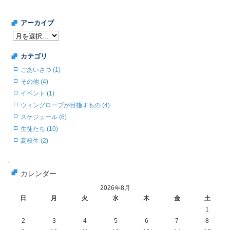
アーカイブ
カテゴリ
ごあいさつ (1)
その他 (4)
イベント (1)
ウィングローブが目指すもの (4)
スケジュール (6)
生徒たち (10)
高校生 (2)
-
カレンダー
2026年8月
日
月
火
水
木
金
土
1
2
3
4
5
6
7
8