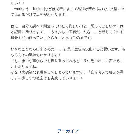
しい！！
「work」や「before]などは場所によって品詞が変わるので、文型に当
てはめるだけで品詞がわかります。
仮に、自分で調べて間違っていたら悔しい（と、思ってほしいｗ）け
ど記憶に残りやすく、「もう少しで正解だったな～」と感じてくれる
機会を沢山作っていけたらな、と思うこの頃です。
好きなことなら出来るのに…..。と思う生徒も沢山いると思います。も
ちろんその気持ちわかります！
でも、嫌いな事からでも振り返ってみると「良い思い出」に変わるこ
ともありますね。
かなり大袈裟な表現をしてしまっていますが、「自ら考えて答えを導
く」を少しずつ教室でも実践していきます！
アーカイブ