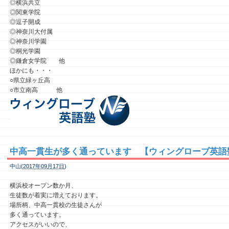
◎横浜共立
◎関東学院
◎逗子開成
◎神奈川大付属
◎神奈川学園
◎桐光学園
◎鎌倉女学院 他
ほかにも・・・
○県立緑ヶ丘高
○市立南高 他
中高一貫生が多く通っています 【ウィングローブ英語
中山(
2017年09月17日
)
横浜校オープン数か月、
生徒数が着実に増えております。
場所柄、中高一貫校の生徒さんが
多く通っています。
アクセスがいいので、