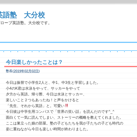
英語塾 大分校
グローブ英語塾。大分校です。
今日楽しかったことは？
塾長(
2019年02月02日
)
今日は振替で小学生2人と、中1、中3生と学習しました。
小4のK君は水泳をやって、サッカーをやって
夕方から英語。帰り際、今日は水泳とサッカー、
楽しいこと２つもあったね！と声をかけると
「先生、それから英語」と。可愛い
今日彼は中学生用コンパスで「世界の笑い話」を読んだのです^_^
面白くて一気に読んでしまい、ストーリーの概略を教えてくれました。
ここは巣立った娘の部屋。塾の子どもたちを我が子たちの子ども時代の
姿に重ねながら今日も楽しい時間が終わりました。