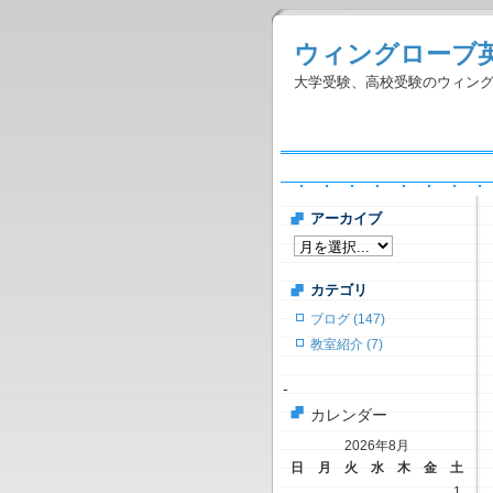
ウィングローブ
大学受験、高校受験のウィン
アーカイブ
カテゴリ
ブログ (147)
教室紹介 (7)
-
カレンダー
2026年8月
日
月
火
水
木
金
土
1