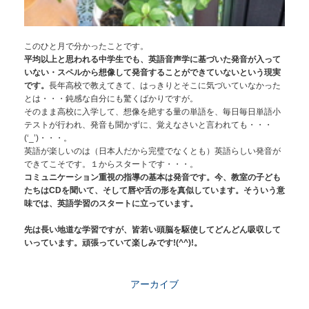
このひと月で分かったことです。
平均以上と思われる中学生でも、英語音声学に基づいた発音が入って
いない・スペルから想像して発音することができていないという現実
です。
長年高校で教えてきて、はっきりとそこに気づいていなかった
とは・・・鈍感な自分にも驚くばかりですが。
そのまま高校に入学して、想像を絶する量の単語を、毎日毎日単語小
テストが行われ、発音も聞かずに、覚えなさいと言われても・・・
(‘_’)・・・。
英語が楽しいのは（日本人だから完璧でなくとも）英語らしい発音が
できてこそです。１からスタートです・・・。
コミュニケーション重視の指導の基本は発音です。今、教室の子ども
たちはCDを聞いて、そして唇や舌の形を真似しています。そういう意
味では、英語学習のスタートに立っています。
先は長い地道な学習ですが、皆若い頭脳を駆使してどんどん吸収して
いっています。頑張っていて楽しみです!(^^)!。
アーカイブ