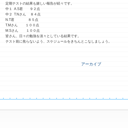
定期テストの結果も嬉しい報告が続々です。
中１ A.S君 ９２点
中２ T.Nさん ８４点
N.T君 ８５点
T.Mさん １００点
M.Sさん １００点
皆さん、日々の勉強を淡々としている結果です。
テスト前に焦らないよう、スケジュールをきちんとこなしましょう。
アーカイブ