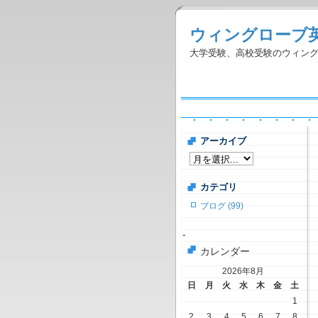
ウィングローブ
大学受験、高校受験のウィン
アーカイブ
カテゴリ
ブログ (99)
-
カレンダー
2026年8月
日
月
火
水
木
金
土
1
2
3
4
5
6
7
8