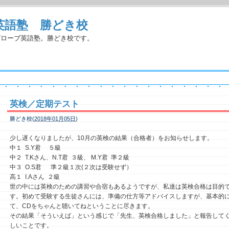
英語塾 勝どき校
グローブ英語塾。勝どき校です。
英検／定期テスト
勝どき校(
2018年01月05日
)
少し遅くなりましたが、10月の英検の結果（合格者）をお知らせします。
中１ S.Y君 ５級
中２ T.Kさん、N.T君 ３級、 M.Y君 準２級
中３ O.S君 準２級１次(２次は受験せず）
高１ I.Aさん ２級
世の中には英検のための講習や合宿もあるようですが、私達は英検合格は目的
す。初めて受験する生徒さんには、準備の仕方等アドバイスしますが、基本的
て、CDをちゃんと聴いてねということに尽きます。
その結果「そういえば」という感じで「先生、英検合格しました」と報告して
しいことです。