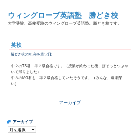
ウィングローブ英語塾 勝どき校
大学受験、高校受験のウィングローブ英語塾。勝どき校です。
英検
勝どき校(
2015年07月17日
)
中２のTS君 準２級合格です。（授業が終わった後、ぼそっとつぶや
いて帰りました）
中３のMG君も 準２級合格していたそうです。（みんな、遠慮深
い）
アーカイブ
アーカイブ