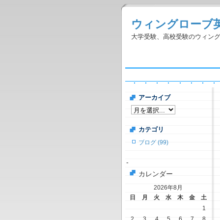
ウィングローブ
大学受験、高校受験のウィン
アーカイブ
カテゴリ
ブログ (99)
-
カレンダー
2026年8月
日
月
火
水
木
金
土
1
2
3
4
5
6
7
8