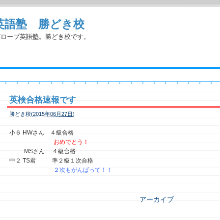
英語塾 勝どき校
グローブ英語塾。勝どき校です。
英検合格速報です
勝どき校(
2015年06月27日
)
小６ HWさん ４級合格
おめでとう！
MSさん ４級合格
中２ TS君 準２級１次合格
２次もがんばって！！
アーカイブ