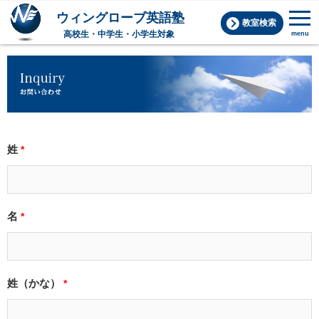
教室検索
menu
姓
*
名
*
姓（かな）
*