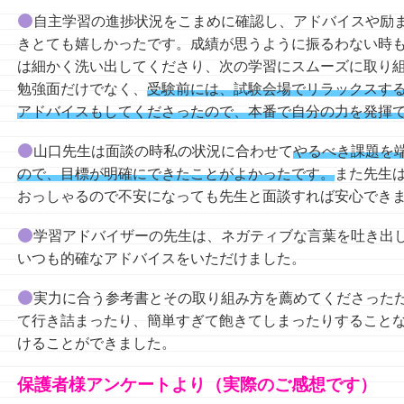
⾃主学習の進捗状況をこまめに確認し、アドバイスや励
きとても嬉しかったです。成績が思うように振るわない時
は細かく洗い出してくださり、次の学習にスムーズに取り
勉強⾯だけでなく、
受験前には、試験会場でリラックスす
アドバイスもしてくださったので、本番で⾃分の⼒を発揮
山口先生は面談の時私の状況に合わせて
やるべき課題を
ので、目標が明確にできたことがよかったです。
また先生
おっしゃるので不安になっても先生と面談すれば安心でき
学習アドバイザーの先生は、ネガティブな⾔葉を吐き出
いつも的確なアドバイスをいただけました。
実力に合う参考書とその取り組み方を薦めてくださった
て行き詰まったり、簡単すぎて飽きてしまったりすること
けることができました。
保護者様アンケートより（実際のご感想です）