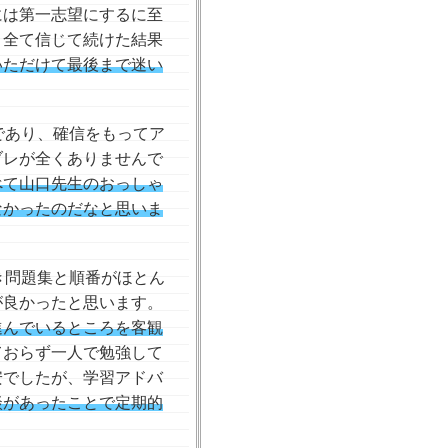
には第一志望にするに至
く全て信じて続けた結果
いただけて最後まで迷い
であり、確信をもってア
ブレが全くありませんで
べて山口先生のおっしゃ
なかったのだなと思いま
き問題集と順番がほとん
が良かったと思います。
進んでいるところを客観
ておらず⼀⼈で勉強して
安でしたが、学習アドバ
談があったことで定期的