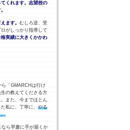
ってくれます。志望校の
す。
言えます。
むしろ逆、受
プロがしっかり指導して
合格実績に大きくかかわ
ら「GMARCHは行け
先生の教えてくださる方
た。また、今までほとん
った私に、丁寧に、
やる
た。
スなら早慶に手が届くか