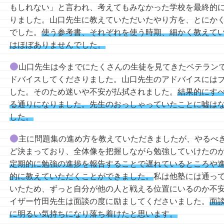
もしれない」と言われ、考えてもみなかった学校を最終的
りました。山口先生に教えていただいたやり方を、とにか
でした。
使う参考書、それぞれを使う時期、細かく教えて
はほぼありませんでした。
山口先生は今までにたくさんの生徒を見てきたベテラン
ドバイスしてくださりました。山口先生のアドバイスには
した。そのため迷いや不安が払拭されました。
結果的にす
る通りになりました。先生のおっしゃっていたことに嘘は
した。
主に問題集の進め⽅を教えていただきましたが、やるべ
ど決まっており、全体像を把握しながら勉強していけたの
定期的に勉強の進捗を報告することで遅れているところや
的に教えていただくことができました。
私は他塾には通っ
いたため、ずっと⾃分が他の⼈と戦える位置にいるのか不
イザー⽵⽥先⽣は⾯談の度に励ましてくださいました。
⾯
に明るい気持ちになり落ち着けたと思います。