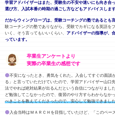
学習アドバイザーはまた、受験生の不安や迷いにも向き合
選び方、入試本番の時期の過ごし方などもアドバイスしま
だからウィングローブは、受験コーチングの塾であるとも
験コーチングの塾でありながら、受験でカギになる英語を
いく、そう言ってもいいくらい、
アドバイザーの指導が、
っています。
卒業生アンケートより
実際の卒業生の感想です
不安になったとき、勇気をくれた。入会してすぐの面談か
る」と言っていただけていたので、学習アドバイザー山口
法でやれば絶対結果が出るんだという自信につながりまし
ど勉強してこなかったので、復習のやり方すらわからなか
べきことを教えてくださったので、安心して勉強できまし
入会当時はＭＡＲＣＨを目指していたけど、「このペー