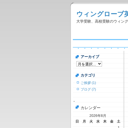
ウィングローブ
大学受験、高校受験のウィン
アーカイブ
カテゴリ
ご挨拶 (1)
ブログ (7)
-
カレンダー
2026年8月
日
月
火
水
木
金
土
1