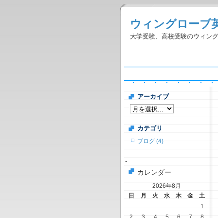
ウィングローブ
大学受験、高校受験のウィン
アーカイブ
カテゴリ
ブログ (4)
-
カレンダー
2026年8月
日
月
火
水
木
金
土
1
2
3
4
5
6
7
8