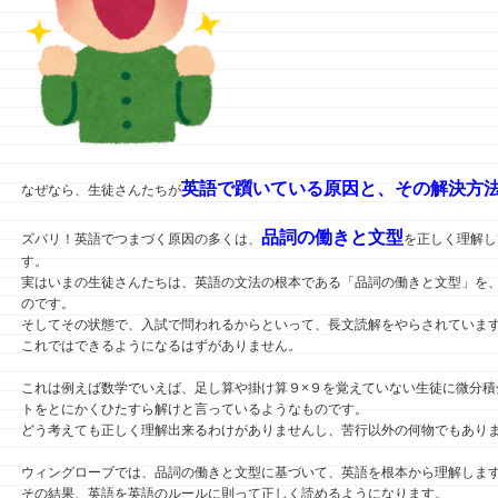
英語で躓いている原因と、その解決方
なぜなら、生徒さんたちが
品詞の働きと文型
ズバリ！英語でつまづく原因の多くは、
を正しく理解し
す。
実はいまの生徒さんたちは、英語の文法の根本である「品詞の働きと文型」を
のです。
そしてその状態で、入試で問われるからといって、長文読解をやらされていま
これではできるようになるはずがありません。
これは例えば数学でいえば、足し算や掛け算９×９を覚えていない生徒に微分積
トをとにかくひたすら解けと言っているようなものです。
どう考えても正しく理解出来るわけがありませんし、苦行以外の何物でもあり
ウィングローブでは、品詞の働きと文型に基づいて、英語を根本から理解しま
その結果、英語を英語のルールに則って正しく読めるようになります。