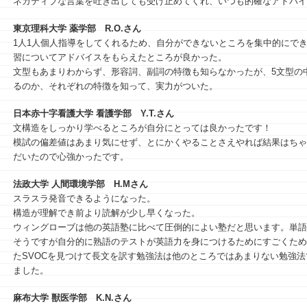
ネガティブな⾔葉を吐き出しても受け⽌めてくれ、いつも的確なアドバイ
東京理科大学 薬学部
R.O.さん
1人1人個人指導をしてくれるため、自分ができないところを集中的にで
習についてアドバイスをもらえたところが良かった。
文型もあまりわからず、形容詞、副詞の特徴も知らなかったが、5文型の
るのか、それぞれの特徴を知って、実力がついた。
日本赤十字看護大学 看護学部
Y.T.さん
文構造をしっかり学べるところが自分にとっては良かったです！
模試の偏差値はあまり気にせず、とにかくやることさえやれば結果はちゃ
だいたので心強かったです。
法政大学 人間環境学部
H.Mさん
スラスラ発音できるようになった。
構造が理解でき前より読解が少し早くなった。
ウィングローブは他の英語塾に比べて圧倒的によい塾だと思います。単語
そうですが自分的に熟語のテストが英語力を身につけるためにすごくため
たSVOCを見つけて長文を訳す勉強法は他のところではあまりない勉強
ました。
麻布大学 獣医学部
K.N.さん