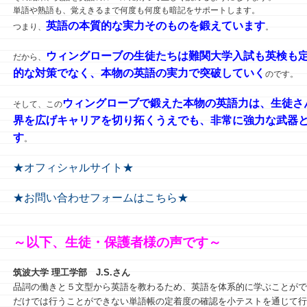
単語や熟語も、覚えきるまで何度も何度も暗記をサポートします。
英語の本質的な実力そのものを鍛えています
つまり、
。
ウィングローブの生徒たちは難関大学入試も英検も
だから、
的な対策でなく、本物の英語の実力で突破していく
のです。
ウィングローブで鍛えた本物の英語力は、生徒さ
そして、この
界を広げキャリアを切り拓くうえでも、非常に強力な武器
す
。
★オフィシャルサイト★
★お問い合わせフォームはこちら★
～以下、生徒・保護者様の声です～
筑波大学 理工学部
J.S.さん
品詞の働きと５文型から英語を教わるため、英語を体系的に学ぶことがで
だけでは行うことができない単語帳の定着度の確認を小テストを通じて行