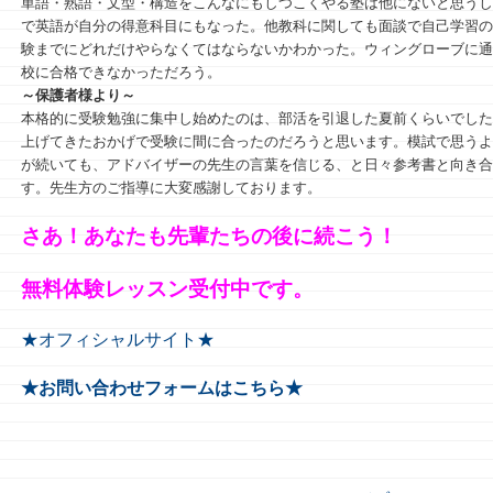
単語・熟語・文型・構造をこんなにもしつこくやる塾は他にないと思うし
で英語が自分の得意科目にもなった。他教科に関しても面談で自己学習の
験までにどれだけやらなくてはならないかわかった。ウィングローブに通
校に合格できなかっただろう。
～保護者様より～
本格的に受験勉強に集中し始めたのは、部活を引退した夏前くらいでした
上げてきたおかげで受験に間に合ったのだろうと思います。模試で思うよ
が続いても、アドバイザーの先生の言葉を信じる、と日々参考書と向き合
す。先生方のご指導に大変感謝しております。
さあ！あなたも先輩たちの後に続こう！
無料体験レッスン受付中です。
★オフィシャルサイト★
★お問い合わせフォームはこちら★