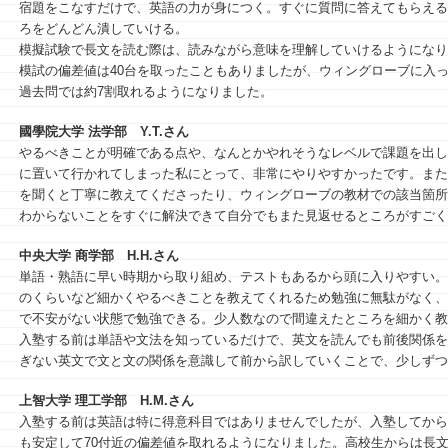
宿題をこなすだけで、英語の力が身につく。すぐに質問に答えてもらえる
ろをどんどん潰していける。
模擬試験で長文を読む際は、読みながら意味を理解していけるようになり
模試の偏差値は40台を取ったこともありましたが、ウィングローブに入っ
過去問では約7割取れるようになりました。
國學院大学 法学部
Y.T.さん
やるべきことが明確である点や、なんとかやれそうなレベルで課題を出し
に置いて行かれてしまった私にとって、非常にやりやすかったです。また
を聞くと丁寧に教えてくださったり、ウィングローブの教材での該当箇所
わからないことをすぐに解決できて自分でもまた見返せるところがすごく
中央大学 商学部
H.H.さん
単語・熟語に早い時期から取り組め、テストもあるから頭に入りやすい。
のくらいなど細かくやるべきことを教えてくれるため勉強に無駄がなく、
で不安がない状態で勉強できる。少人数なので間違えたところを細かく教
入塾する前は単語や文法を知っているだけで、英文を読んでも前後関係を
ぎない英文で文と文の関係を意識して前から訳していくことで、少しずつ
上智大学 理工学部
H.M.さん
入塾する前は英語は特に得意科目ではありませんでしたが、入塾してから
も安定して70付近の偏差値を取れるようになりました。高校生からは長