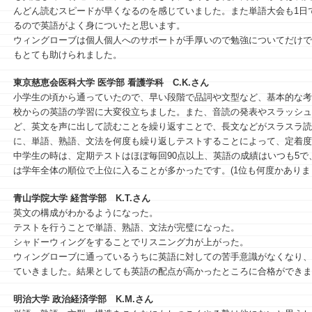
んどん読むスピードが早くなるのを感じていました。また単語大会も1日
るので英語がよく身についたと思います。
ウィングローブは個人個人へのサポートが手厚いので勉強についてだけで
もとても助けられました。
東京慈恵会医科大学 医学部 看護学科
C.K.さん
⼩学⽣の頃から通っていたので、早い段階で品詞や⽂型など、基本的な考
校からの英語の学習に⼤変役⽴ちました。また、⾳読の発表やスラッシュ
ど、英⽂を声に出して読むことを繰り返すことで、⻑⽂などがスラスラ読
に、単語、熟語、⽂法を何度も繰り返しテストすることによって、定着度
中学⽣の時は、定期テストはほぼ毎回90点以上、英語の成績はいつも5で
は学年全体の順位で上位に⼊ることが多かったです。(1位も何度かありま
青山学院大学 経営学部
K.T.さん
英文の構成がわかるようになった。
テストを行うことで単語、熟語、文法が完璧になった。
シャドーウィングをすることでリスニング力が上がった。
ウィングローブに通っているうちに英語に対しての苦手意識がなくなり、
ていきました。結果としても英語の配点が高かったところに合格ができま
明治大学 政治経済学部
K.M.さん