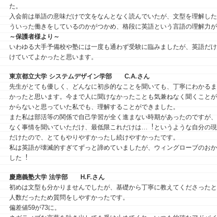
た。
入会前は単語の意味だけで文をなんとなく読んでいたが、文型を理解した
ういった働きをしているのかがつかめ、格段に英語という言語の理解力が
～保護者様より～
いわゆる大手予備校や塾には一度も通わず受験に臨みましたが、英語だけ
けていてよかったと思います。
東京都立大学 システムデザイン学部
C.A.さん
先⽣がとても優しく、どんなに初歩的なことを聞いても、丁寧にわかるま
かったと思います。今まで⼈に聞けなかったことも気兼ねなく聞くことが
からないと思っていた私でも、理解することができました。
また私は部活等の関係で⾃⼰学習が全く進まない時期があったのですが、
なく事情を聞いていただけ、最低限これだけは…︕というような⾃分の現
だけたので、とてもやりやすかったし続けやすかったです。
私は英語が壊滅的すぎてずっと諦めていましたが、ウィングローブのおか
した︕
慶應義塾大学 法学部
H.F.さん
初めは⽂型も分かりませんでしたが、基礎から丁寧に教えてくださったと
⼈数だったため質問をしやすかったです。
偏差値59が73に。