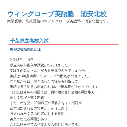
ウィングローブ英語塾 浦安北校
大学受験、高校受験のウィングローブ英語塾。浦安北校です。
千葉県立高校入試
担当(
2018年02月15日
)
2月13日、14日
県立高校前期入学試験が行われました。
受験生のみなさん、実力を発揮できたでしょうか。
英語は100点満点中リスニングの配点が33点でした。
昨年度からは、聞き取った内容から判断して
単語を書く問題も出題されるので難易度が上がっています。
（例えば今年の出題では、買い物の合計金額を聞き取り
正しく数字を書く問題）
また、絵を見て20語程度の英作文をする問題が
必ず出題されるのですが、それ以外に
与えられた文章の内容に対する質問に
英文で答える問題があり、
これは絵を見ての作文よりも難しい内容です。