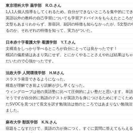
東京理科大学 薬学部
R.O.さん
1人1人個人指導をしてくれるため、自分ができないところを集中的にで
英語以外の教科の自己学習についても学習アドバイスをもらえたところが
文型もあまりわからず、形容詞、副詞の特徴も知らなかったが、5文型の
るのか、それぞれの特徴を知って、実力がついた。
日本赤十字看護大学 看護学部
Y.T.さん
文構造をしっかり学べるところが自分にとっては良かったです！
模試の偏差値はあまり気にせず、とにかくやることさえやれば結果はちゃ
だいたので心強かったです。
法政大学 人間環境学部
H.Mさん
スラスラ発音できるようになった。
構造が理解でき前より読解が少し早くなった。
ウィングローブは他の英語塾に比べて圧倒的によい塾だと思います。単語
そうですが自分的に熟語のテストが英語力を身につけるためにすごくため
たSVOCを見つけて長文を訳す勉強法は他のところではあまりない勉強
ました。
麻布大学 獣医学部
K.N.さん
宿題をこなすだけで、英語の力が身につく。すぐに質問に答えてもらえる