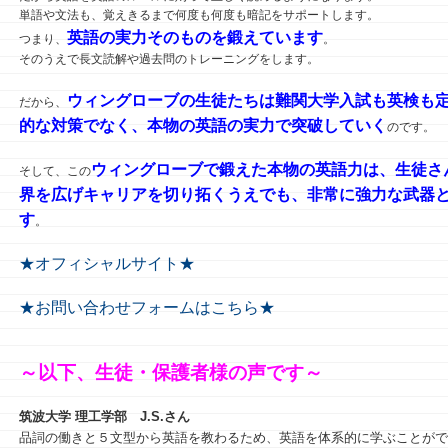
単語や文法も、覚えきるまで何度も何度も暗記をサポートします。
英語の実力そのものを鍛えています
つまり、
。
そのうえで長文読解や過去問のトレーニングをします。
ウィングローブの生徒たちは難関大学入試も英検も
だから、
的な対策でなく、本物の英語の実力で突破していく
のです。
ウィングローブで鍛えた本物の英語力は、生徒さ
そして、この
界を広げキャリアを切り拓くうえでも、非常に強力な武器
す
。
★オフィシャルサイト★
★お問い合わせフォームはこちら★
～以下、生徒・保護者様の声です～
筑波大学 理工学部
J.S.さん
品詞の働きと５文型から英語を教わるため、英語を体系的に学ぶことがで