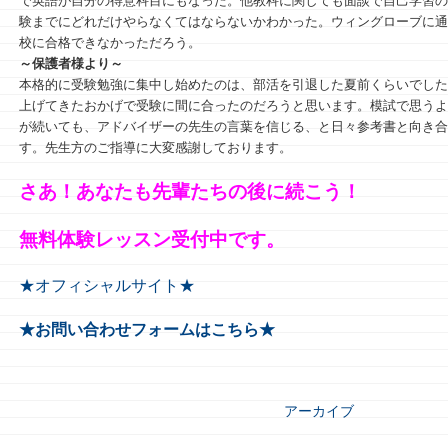
で英語が自分の得意科目にもなった。他教科に関しても面談で自己学習の
験までにどれだけやらなくてはならないかわかった。ウィングローブに通
校に合格できなかっただろう。
～保護者様より～
本格的に受験勉強に集中し始めたのは、部活を引退した夏前くらいでした
上げてきたおかげで受験に間に合ったのだろうと思います。模試で思うよ
が続いても、アドバイザーの先生の言葉を信じる、と日々参考書と向き合
す。先生方のご指導に大変感謝しております。
さあ！あなたも先輩たちの後に続こう！
無料体験レッスン受付中です。
★オフィシャルサイト★
★お問い合わせフォームはこちら★
アーカイブ