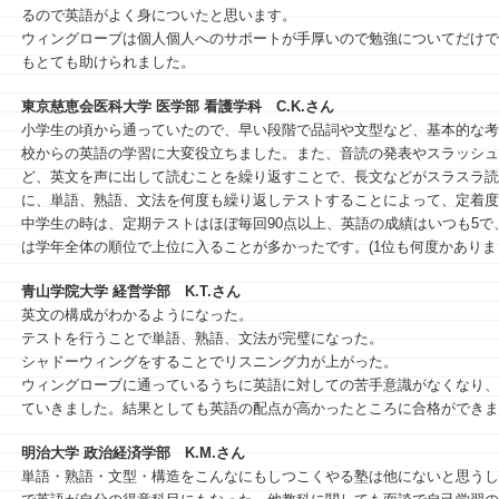
るので英語がよく身についたと思います。
ウィングローブは個人個人へのサポートが手厚いので勉強についてだけで
もとても助けられました。
東京慈恵会医科大学 医学部 看護学科
C.K.さん
⼩学⽣の頃から通っていたので、早い段階で品詞や⽂型など、基本的な考
校からの英語の学習に⼤変役⽴ちました。また、⾳読の発表やスラッシュ
ど、英⽂を声に出して読むことを繰り返すことで、⻑⽂などがスラスラ読
に、単語、熟語、⽂法を何度も繰り返しテストすることによって、定着度
中学⽣の時は、定期テストはほぼ毎回90点以上、英語の成績はいつも5で
は学年全体の順位で上位に⼊ることが多かったです。(1位も何度かありま
青山学院大学 経営学部
K.T.さん
英文の構成がわかるようになった。
テストを行うことで単語、熟語、文法が完璧になった。
シャドーウィングをすることでリスニング力が上がった。
ウィングローブに通っているうちに英語に対しての苦手意識がなくなり、
ていきました。結果としても英語の配点が高かったところに合格ができま
明治大学 政治経済学部
K.M.さん
単語・熟語・文型・構造をこんなにもしつこくやる塾は他にないと思うし