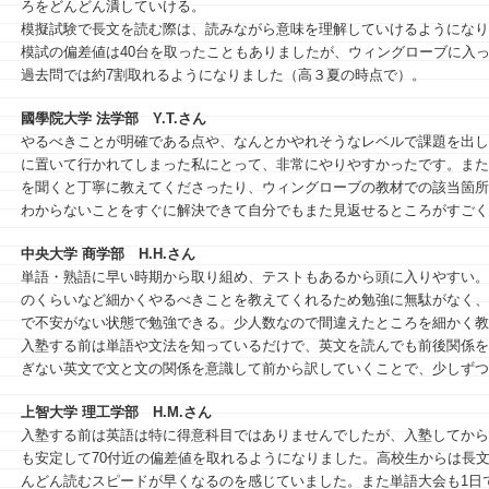
ろをどんどん潰していける。
模擬試験で長文を読む際は、読みながら意味を理解していけるようになり
模試の偏差値は40台を取ったこともありましたが、ウィングローブに入っ
過去問では約7割取れるようになりました（高３夏の時点で）。
國學院大学 法学部
Y.T.さん
やるべきことが明確である点や、なんとかやれそうなレベルで課題を出し
に置いて行かれてしまった私にとって、非常にやりやすかったです。また
を聞くと丁寧に教えてくださったり、ウィングローブの教材での該当箇所
わからないことをすぐに解決できて自分でもまた見返せるところがすごく
中央大学 商学部
H.H.さん
単語・熟語に早い時期から取り組め、テストもあるから頭に入りやすい。
のくらいなど細かくやるべきことを教えてくれるため勉強に無駄がなく、
で不安がない状態で勉強できる。少人数なので間違えたところを細かく教
入塾する前は単語や文法を知っているだけで、英文を読んでも前後関係を
ぎない英文で文と文の関係を意識して前から訳していくことで、少しずつ
上智大学 理工学部
H.M.さん
入塾する前は英語は特に得意科目ではありませんでしたが、入塾してから
も安定して70付近の偏差値を取れるようになりました。高校生からは長
んどん読むスピードが早くなるのを感じていました。また単語大会も1日