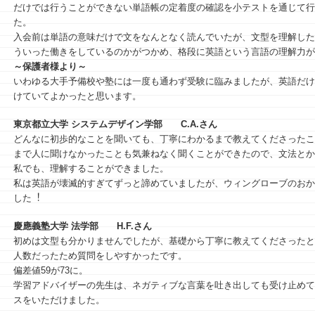
だけでは行うことができない単語帳の定着度の確認を小テストを通じて行
た。
入会前は単語の意味だけで文をなんとなく読んでいたが、文型を理解した
ういった働きをしているのかがつかめ、格段に英語という言語の理解力が
～保護者様より～
いわゆる大手予備校や塾には一度も通わず受験に臨みましたが、英語だけ
けていてよかったと思います。
東京都立大学 システムデザイン学部
C.A.さん
どんなに初歩的なことを聞いても、丁寧にわかるまで教えてくださったこ
まで⼈に聞けなかったことも気兼ねなく聞くことができたので、⽂法とか
私でも、理解することができました。
私は英語が壊滅的すぎてずっと諦めていましたが、ウィングローブのおか
した︕
慶應義塾大学 法学部
H.F.さん
初めは⽂型も分かりませんでしたが、基礎から丁寧に教えてくださったと
⼈数だったため質問をしやすかったです。
偏差値59が73に。
学習アドバイザーの先生は、ネガティブな⾔葉を吐き出しても受け⽌めて
スをいただけました。