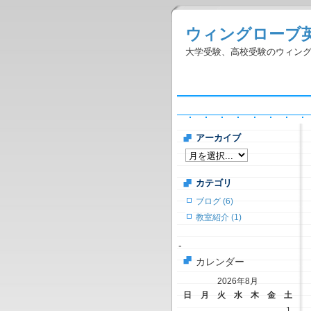
ウィングローブ
大学受験、高校受験のウィン
アーカイブ
カテゴリ
ブログ (6)
教室紹介 (1)
-
カレンダー
2026年8月
日
月
火
水
木
金
土
1