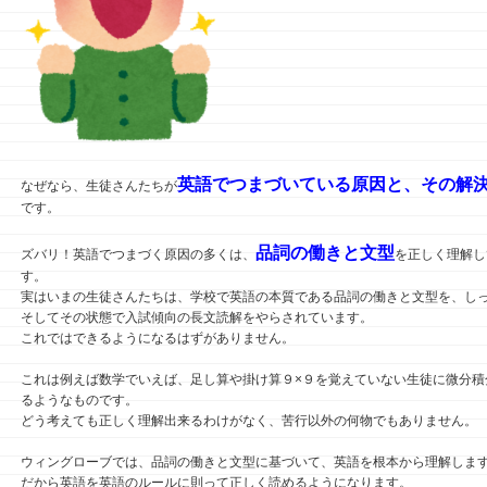
英語でつまづいている原因と、その解
なぜなら、生徒さんたちが
です。
品詞の働きと文型
ズバリ！英語でつまづく原因の多くは、
を正しく理解し
す。
実はいまの生徒さんたちは、学校で英語の本質である品詞の働きと文型を、し
そしてその状態で入試傾向の長文読解をやらされています。
これではできるようになるはずがありません。
これは例えば数学でいえば、足し算や掛け算９×９を覚えていない生徒に微分積
るようなものです。
どう考えても正しく理解出来るわけがなく、苦行以外の何物でもありません。
ウィングローブでは、品詞の働きと文型に基づいて、英語を根本から理解しま
だから英語を英語のルールに則って正しく読めるようになります。