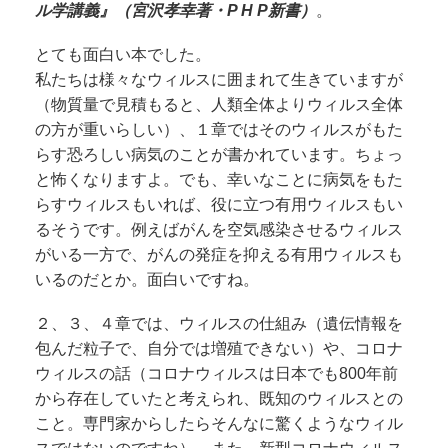
ル学講義』（宮沢孝幸著・P H P新書）
。
とても面白い本でした。
私たちは様々なウィルスに囲まれて生きていますが
（物質量で見積もると、人類全体よりウィルス全体
の方が重いらしい）、１章ではそのウィルスがもた
らす恐ろしい病気のことが書かれています。ちょっ
と怖くなりますよ。でも、幸いなことに病気をもた
らすウィルスもいれば、役に立つ有用ウィルスもい
るそうです。例えばがんを空気感染させるウィルス
がいる一方で、がんの発症を抑える有用ウィルスも
いるのだとか。面白いですね。
２、３、４章では、ウィルスの仕組み（遺伝情報を
包んだ粒子で、自分では増殖できない）や、コロナ
ウィルスの話（コロナウィルスは日本でも800年前
から存在していたと考えられ、既知のウィルスとの
こと。専門家からしたらそんなに驚くようなウィル