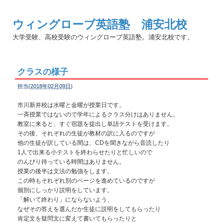
ウィングローブ英語塾 浦安北校
大学受験、高校受験のウィングローブ英語塾。浦安北校です。
クラスの様子
担当(
2018年02月09日
)
市川新井校は水曜と金曜が授業日です。
一斉授業ではないので学年によるクラス分けはありません。
教室に来ると、すぐ宿題を提出し単語テストを受けます。
その後、それぞれの生徒が教材の訳に入るのですが
他の生徒が訳している間は、CDを聞きながら音読したり
1人で出来る小テストを終わらせたりと忙しいので
のんびり待っている時間はありません。
授業の後半は文法の勉強をします。
この時もそれぞれ別のページを進めているのですが
個別にしっかり説明をしています。
「解いて終わり」にならないよう、
なぜその答えを選んだか生徒に説明をしてもらったり
肯定文を疑問文に変えて書いてもらったりと