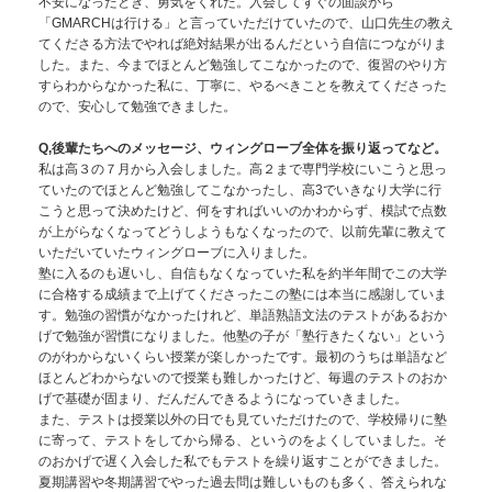
不安になったとき、勇気をくれた。入会してすぐの面談から
「GMARCHは行ける」と言っていただけていたので、山口先生の教え
てくださる方法でやれば絶対結果が出るんだという自信につながりま
した。また、今までほとんど勉強してこなかったので、復習のやり方
すらわからなかった私に、丁寧に、やるべきことを教えてくださった
ので、安心して勉強できました。
Q,後輩たちへのメッセージ、ウィングローブ全体を振り返ってなど。
私は高３の７月から入会しました。高２まで専門学校にいこうと思っ
ていたのでほとんど勉強してこなかったし、高3でいきなり大学に行
こうと思って決めたけど、何をすればいいのかわからず、模試で点数
が上がらなくなってどうしようもなくなったので、以前先輩に教えて
いただいていたウィングローブに入りました。
塾に入るのも遅いし、自信もなくなっていた私を約半年間でこの大学
に合格する成績まで上げてくださったこの塾には本当に感謝していま
す。勉強の習慣がなかったけれど、単語熟語文法のテストがあるおか
げで勉強が習慣になりました。他塾の子が「塾行きたくない」という
のがわからないくらい授業が楽しかったです。最初のうちは単語など
ほとんどわからないので授業も難しかったけど、毎週のテストのおか
げで基礎が固まり、だんだんできるようになっていきました。
また、テストは授業以外の日でも見ていただけたので、学校帰りに塾
に寄って、テストをしてから帰る、というのをよくしていました。そ
のおかげで遅く入会した私でもテストを繰り返すことができました。
夏期講習や冬期講習でやった過去問は難しいものも多く、答えられな