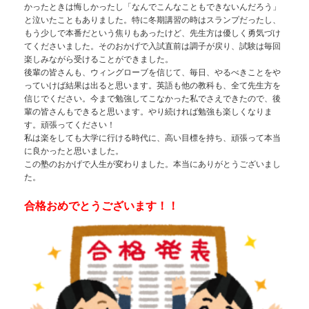
かったときは悔しかったし「なんでこんなこともできないんだろう」
と泣いたこともありました。特に冬期講習の時はスランプだったし、
もう少しで本番だという焦りもあったけど、先生方は優しく勇気づけ
てくださいました。そのおかげで入試直前は調子が戻り、試験は毎回
楽しみながら受けることができました。
後輩の皆さんも、ウィングローブを信じて、毎日、やるべきことをや
っていけば結果は出ると思います。英語も他の教科も、全て先生方を
信じでください。今まで勉強してこなかった私でさえできたので、後
輩の皆さんもできると思います。やり続ければ勉強も楽しくなりま
す。頑張ってください！
私は楽をしても大学に行ける時代に、高い目標を持ち、頑張って本当
に良かったと思いました。
この塾のおかげで人生が変わりました。本当にありがとうございまし
た。
合格おめでとうございます！！