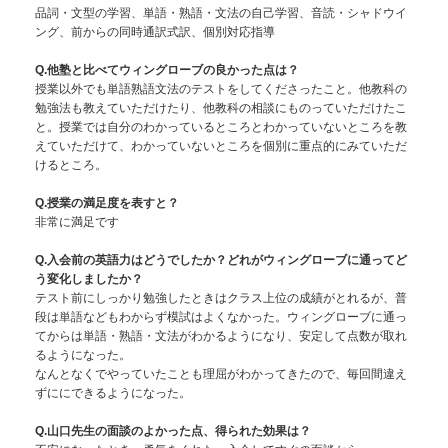
品詞・文型の学習、単語・熟語・文法の自己学習、音読・シャドウイ
ング、前からの同時通訳式訳、個別対応指導
Q.他塾と比べてウィングローブの良かった点は？
授業以外でも単語熟語文法のテストをしてくださったこと。他教科の
勉強法も教えていただけたり、他教科の相談にものっていただけたこ
と。授業では自分のわかっているところとわかっていないところを教
えていただけて、わかっていないところを個別に重点的にみていただ
けるところ。
Q.授業の満足度を表すと？
非常に満足です
Q.入会前の英語力はどうでしたか？どれがウィングローブに通ってど
う変化しましたか？
テスト前にしっかり勉強したときはクラス上位の成績がとれるが、普
段は単語などもわからず模試はよくなかった。ウィングローブに通っ
てからは単語・熟語・文法がわかるようになり、安定して点数が取れ
るようになった。
なんとなくでやっていたことも理屈がわかってきたので、毎回間違え
ずににできるようになった。
Q.山口先生の面談のよかった点、得られた効果は？