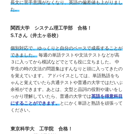
長文に苦手意識がなくなり、英語の偏差値も上がりまし
た。
関西大学 システム理工学部 合格！
S.Tさん（井土ヶ谷校）
個別対応で、ゆっくりと自分のペースで成長することが
できました。
毎週の単語テストや文法テストなどが高
３に入ってから模試などでとても役に立ちました。 中
学生の時の文法の問題集はすんなりと頭に入ってきたの
を覚えています。 アドバイスとしては、単語熟語をち
ゃんと覚えていたら共通テストや普通の大学ではだいぶ
余裕ができます。あとは、文型と品詞の役割や違いをし
っかり理解していたら、普通の大学では
英語を得意科目
にすることができます。
とにかく単語と熟語を頑張って
ください。
東京科学大 工学院 合格！