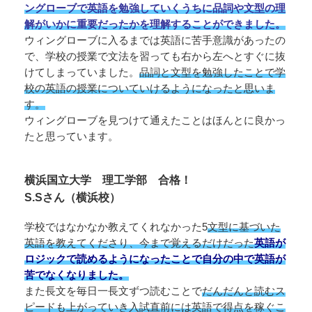
ングローブで英語を勉強していくうちに品詞や文型の理
解がいかに重要だったかを理解することができました。
ウィングローブに入るまでは英語に苦手意識があったの
で、学校の授業で文法を習っても右から左へとすぐに抜
けてしまっていました。
品詞と文型を勉強したことで学
校の英語の授業についていけるようになったと思いま
す。
ウィングローブを見つけて通えたことはほんとに良かっ
たと思っています。
横浜国立大学 理工学部 合格！
S.Sさん（横浜校）
学校ではなかなか教えてくれなかった5
文型に基づいた
英語を教えてくださり、今まで覚えるだけだった
英語が
ロジックで読めるようになった
ことで自分の中で英語が
苦でなくなりました。
また長文を毎日一長文ずつ読むことで
だんだんと読むス
ピードも上がっていき入試直前には英語で得点を稼ぐこ