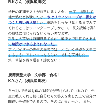
R.Kさん（横浜星川校）
学校の定期テストが非常に悪く入会。
一度、退塾して
他の塾など体験したが、
やはりウィンローブが一番力が
つくと思い再入塾
した。
単語をしっかり覚えるまでみて
くれるとこはウィングローブしかない。 長文読解は高3
の最後に信じられないくらい伸びます。
科学大の英語は時間勝負ですが、最後まで回答できるま
て
速読ができるようになった。
アドバイザーの先生の面談では、とにかく基礎を大事に
するようにアドバイスをもらい、それを実行した。
第一希望を貫き通せ！諦めない！
慶應義塾大学 文学部 合格！
K.Y.さん（横浜星川校）
自分1人で学習を進める時間が設けられているので、先
生に教えられる前に自分なりの答えを出した上で自分の
間違いを確認できるので、その点が良かった。 また、