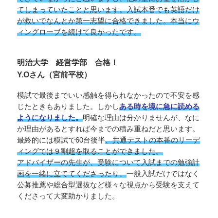
てしまっていたことと思います。入試本番でも英語だけ
が救いでなんとか第一志望に合格できました。本当にウ
ィングローブを続けて良かったです。
明治大学 経営学部 合格！
Y.Oさん（宮前平校）
模試で最後までいい感触を得られなかったので不安を感
じたときもありました。しかし
ある時を境に急に読める
ようになりました。
明確な理由は分かりませんが、なに
か理由があるとすれば今までの積み重ねだと思います。
最終的には模試で60台後半
、共通テストの本番のリーデ
ィングでは９割超を取ることができました。
アドバイザーの先生が、受験について入試までの勉強計
画を一緒に立ててくださったり、
一般入試だけではなく
公募推薦や総合型選抜など様々な視点から受験を支えて
くださって大変助かりました。