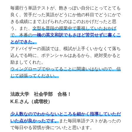
毎週行う単語テストが、飽きっぽい自分にとってとても
良く、苦手だった英語がどうにか他の科目でどうにかで
きる成績にまで上げられたのはこのおかげだったと思
う。また、
文型を普段の授業中で重視していたおかげ
で、本番の
一橋の英文和訳でもさほど苦労せずに書くこ
とができた。
アドバイザーの面談では、模試が上手くいかなくて落ち
込んでる時に、ポテンシャルはあるから、絶対受かると
励ましてくれた。
ウィングローブでやってることに間違いはないので、信
じて頑張ってください。
法政大学 社会学部 合格！
K.E.さん（成増校）
少人数なのでわからないところを細かく指導していただ
いた点が良かったです。
また毎回単語テストがあったの
で毎日やる習慣が身についたと思います。