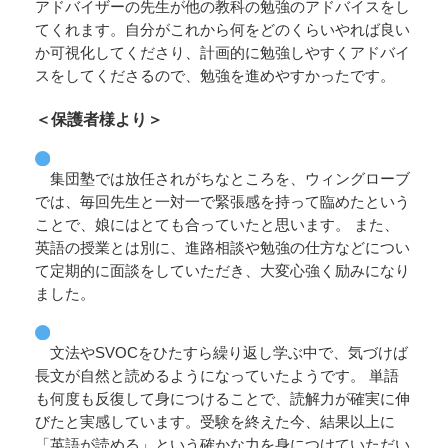
アドバイザーの先生が他の教科の勉強のアドバイスをし
てくれます。自分がこれから何をどのくらいやれば良い
か可視化してくださり、計画的に勉強しやすくアドバイ
スをしてくださるので、勉強を進めやすかったです。
＜保護者様より＞
集団塾では放任されがちなところを、ウィングローブ
では、毎回先生と一対一で緊張感を持って臨めたという
ことで、娘にはとても合っていたと思います。 また、
英語の授業とは別に、進路相談や勉強の仕方などについ
て定期的に面談をしていただき、大変心強く励みになり
ました。
文法やSVOCをひたすら繰り返し学ぶ中で、気づけば
長文が自然と読めるようになっていたようです。 単語
も何度も反復して身につけることで、読解力が確実に伸
びたと実感しています。受験を終えた今、結果以上に
「英語が読める」という確かな力を身につけていただい