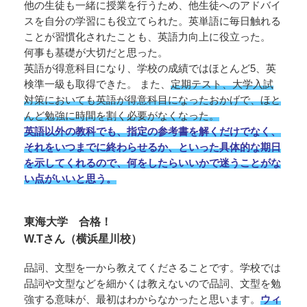
他の生徒も一緒に授業を行うため、他生徒へのアドバイ
スを自分の学習にも役立てられた。英単語に毎日触れる
ことが習慣化されたことも、英語力向上に役立った。
何事も基礎が大切だと思った。
英語が得意科目になり、学校の成績ではほとんど5、英
検準一級も取得できた。 また、
定期テスト、大学入試
対策においても英語が得意科目になったおかげで、ほと
んど勉強に時間を割く必要がなくなった。
英語以外の教科でも、指定の参考書を解くだけでなく、
それをいつまでに終わらせるか、といった具体的な期日
を示してくれるので、何をしたらいいかで迷うことがな
い点がいいと思う。
東海大学 合格！
W.Tさん（横浜星川校）
品詞、文型を一から教えてくださることです。学校では
品詞や文型などを細かくは教えないので品詞、文型を勉
強する意味が、最初はわからなかったと思います。
ウィ