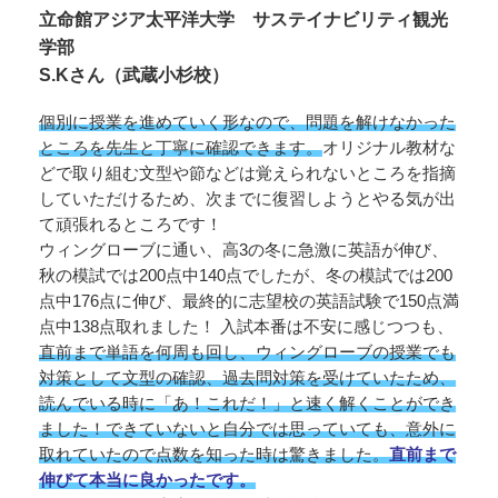
立命館アジア太平洋大学 サステイナビリティ観光
学部
S.Kさん（武蔵小杉校）
個別に授業を進めていく形なので、問題を解けなかった
ところを先生と丁寧に確認できます。
オリジナル教材な
どで取り組む文型や節などは覚えられないところを指摘
していただけるため、次までに復習しようとやる気が出
て頑張れるところです！
ウィングローブに通い、高3の冬に急激に英語が伸び、
秋の模試では200点中140点でしたが、冬の模試では200
点中176点に伸び、最終的に志望校の英語試験で150点満
点中138点取れました！ 入試本番は不安に感じつつも、
直前まで単語を何周も回し、ウィングローブの授業でも
対策として文型の確認、過去問対策を受けていたため、
読んでいる時に「あ！これだ！」と速く解くことができ
ました！できていないと自分では思っていても、意外に
取れていたので点数を知った時は驚きました。
直前まで
伸びて本当に良かったです。