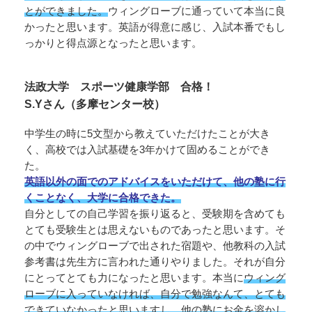
とができました。
ウィングローブに通っていて本当に良
かったと思います。英語が得意に感じ、入試本番でもし
っかりと得点源となったと思います。
法政大学 スポーツ健康学部 合格！
S.Yさん（多摩センター校）
中学生の時に5文型から教えていただけたことが大き
く、高校では入試基礎を3年かけて固めることができ
た。
英語以外の面でのアドバイスをいただけて、他の塾に行
くことなく、大学に合格できた。
自分としての自己学習を振り返ると、受験期を含めても
とても受験生とは思えないものであったと思います。そ
の中でウィングローブで出された宿題や、他教科の入試
参考書は先生方に言われた通りやりました。それが自分
にとってとても力になったと思います。本当に
ウィング
ローブに入っていなければ、自分で勉強なんて、とても
できていなかったと思いますし、他の塾にお金を溶かし