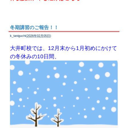
冬期講習のご報告！！
k_taniguchi(
2026年02月05日
)
大井町校では、12月末から1月初めにかけて
の冬休みの10日間、