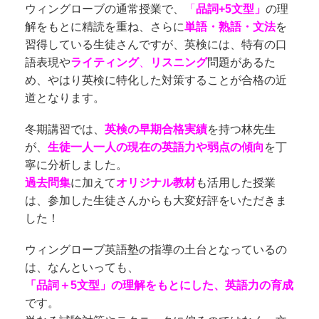
ウィングローブの通常授業で、
「
品詞+5文型」
の理
解をもとに精読を重ね、さらに
単語・熟語・文法
を
習得している生徒さんですが、英検には、特有の口
語表現や
ライティング
、
リスニング
問題があるた
め、やはり英検に特化した対策することが合格の近
道となります。
冬期講習では、
英検の早期合格実績
を持つ林先生
が、
生徒一人一人の現在の英語力や弱点の傾向
を丁
寧に分析しました。
過去問集
に加えて
オリジナル教材
も活用した授業
は、参加した生徒さんからも大変好評をいただきま
した！
ウィングローブ英語塾の指導の土台となっているの
は、
なんといっても、
「品詞＋5文型」の理解をもとにした、英語力の育成
です。