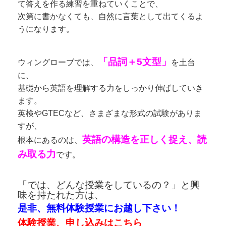
て答えを作る練習を重ねていくことで、
次第に書かなくても、自然に言葉として出てくるよ
うになります。
「品詞＋5文型」
ウィングローブでは、
を土台
に、
基礎から英語を理解する力をしっかり伸ばしていき
ます。
英検やGTECなど、さまざまな形式の試験がありま
すが、
英語の構造を正しく捉え、読
根本にあるのは、
み取る力
です。
「では、どんな授業をしているの？」と興
味を持たれた方は、
是非、無料体験授業にお越し下さい！
体験授業、申し込みはこちら