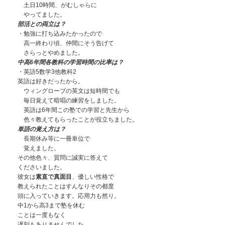
土日10時間、がむしゃらに
やってました。
部活との両立は？
・勉強に打ち込みたかったので
高一終わり頃、仲間にそう告げて
さらっとやめました。
中高6年間各教科の学習時間の比率は？
・英語5数学3他教科2
英語は好きだったから。
ウィングローブの英文は短時間でも
毎日覚えて暗唱の練習をしました。
英語は6年間この塾での学習と先生から
色々教えてもらったことが役立ちました。
単語の覚え方は？
長期休み等に一冊単位で
覚えました。
その他色々、質問に誠実に答えて
くださいました。
彼女は
素直で真面目
、優しい性格で
教えられたことはすんなりその都度
頭に入っていきます。応用力も然り。
中1から高3まで塾を休む
ことは一度もなく
遅刻もありませんでした。