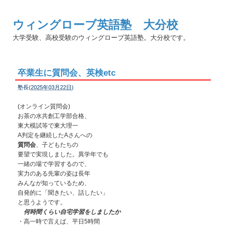
ウィングローブ英語塾 大分校
大学受験、高校受験のウィングローブ英語塾。大分校です。
卒業生に質問会、英検etc
塾長(
2025年03月22日
)
(オンライン質問会)
お茶の水共創工学部合格、
東大模試等で東大理一
A判定を継続したAさんへの
質問会
、子どもたちの
要望で実現しました。異学年でも
一緒の場で学習するので、
実力のある先輩の姿は長年
みんなが知っているため、
自発的に「聞きたい、話したい」
と思うようです。
何時間くらい自宅学習をしましたか
・高一時で言えば、平日5時間