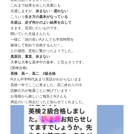
これまで結果を出した先輩にも
共通しますが、
休まない・遅れない
こういう
生き方の基本がなっている
生徒は、必ず何かのよい結果を出して
きます。見習いたいものです。
聞いていた生徒さんたち
一様に「頭の良いAさんでも学習時間を
確保して初めて合格するんだ！」
との感想。意欲に繋がったようでした。
真面目、素直、休まない
大事な大事な基本中の基本、と言えそうです。
(英検合格)
英検 高一、高二、2級合格
Nさん中学時代あまり英語がわからないまま
高校一年でここに来ました。高二終わりの今
読解の力が毎週ごとに伸びています！
お母様から嬉しいご報告とNさんも
満足のいく得点だったと知らせてくれました。