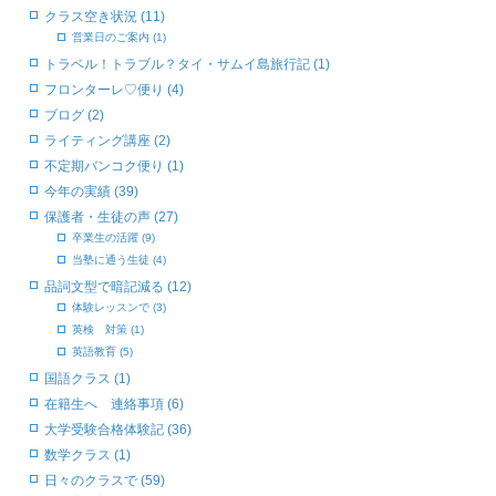
クラス空き状況 (11)
営業日のご案内 (1)
トラベル！トラブル？タイ・サムイ島旅行記 (1)
フロンターレ♡便り (4)
ブログ (2)
ライティング講座 (2)
不定期バンコク便り (1)
今年の実績 (39)
保護者・生徒の声 (27)
卒業生の活躍 (9)
当塾に通う生徒 (4)
品詞文型で暗記減る (12)
体験レッスンで (3)
英検 対策 (1)
英語教育 (5)
国語クラス (1)
在籍生へ 連絡事項 (6)
大学受験合格体験記 (36)
数学クラス (1)
日々のクラスで (59)