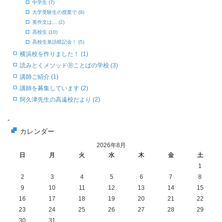
中学生 (7)
大学受験生の授業で (9)
英作文は… (2)
高校生 (10)
高校生単語暗記会！ (5)
横浜校を作りました！ (1)
読みとくメソッドⓇことばの学校 (3)
講師ご紹介 (1)
講師を募集しています (2)
阿久津先生の高遠校だより (2)
-
カレンダー
2026年8月
日
月
火
水
木
金
土
1
2
3
4
5
6
7
8
9
10
11
12
13
14
15
16
17
18
19
20
21
22
23
24
25
26
27
28
29
30
31