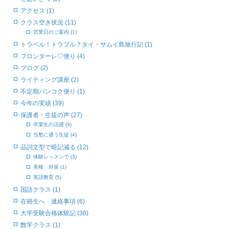
アクセス (1)
クラス空き状況 (11)
営業日のご案内 (1)
トラベル！トラブル？タイ・サムイ島旅行記 (1)
フロンターレ♡便り (4)
ブログ (2)
ライティング講座 (2)
不定期バンコク便り (1)
今年の実績 (39)
保護者・生徒の声 (27)
卒業生の活躍 (9)
当塾に通う生徒 (4)
品詞文型で暗記減る (12)
体験レッスンで (3)
英検 対策 (1)
英語教育 (5)
国語クラス (1)
在籍生へ 連絡事項 (6)
大学受験合格体験記 (36)
数学クラス (1)