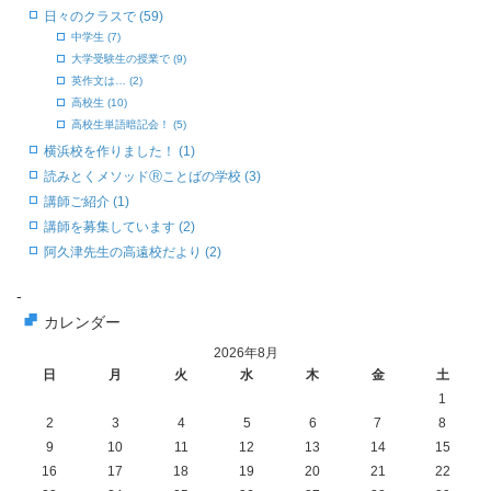
日々のクラスで (59)
中学生 (7)
大学受験生の授業で (9)
英作文は… (2)
高校生 (10)
高校生単語暗記会！ (5)
横浜校を作りました！ (1)
読みとくメソッドⓇことばの学校 (3)
講師ご紹介 (1)
講師を募集しています (2)
阿久津先生の高遠校だより (2)
-
カレンダー
2026年8月
日
月
火
水
木
金
土
1
2
3
4
5
6
7
8
9
10
11
12
13
14
15
16
17
18
19
20
21
22