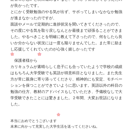
が良かったです。
とにかく受験勉強のやる気が出ず、サボってしまいなかなか勉強
が進まなかったのですが、
⾯談やメールで定期的に進捗状況を聞いてきてくださったので、
その度にや
る気を取り戻しなんとか最後まで頑張ることができま
した。やるべきことを明確に教えて下さったので、
何をしたら良
いか分からない状況には⼀度も陥りませんでした。また常に励ま
し応援してくれていたのが
⼼強く嬉しかったです
保護者様から
カリキュラムが素晴らしく息⼦にも合っていたようで学校の成績
はもちろん⼤学受験でも英語が得意科⽬
となりました。また先⽣
⽅が常に親⾝に寄り添ってくださり、精神的にも安定、モチベー
ションを保つこ
とができていように思います。英語以外の科⽬の
勉強の仕⽅、教材のアドバイスもしていただき、予備校
なしで⼤
学受験できたことには驚きました。２年間、⼤変お世話になりま
した。
本当におめでとうございます
未来に向かって充実した大学生活を送ってくださいね。