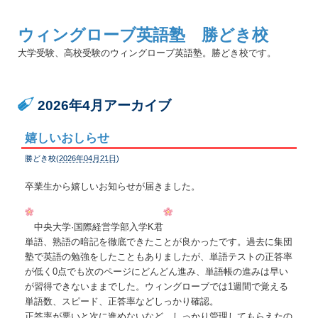
ウィングローブ英語塾 勝どき校
大学受験、高校受験のウィングローブ英語塾。勝どき校です。
2026年4月アーカイブ
嬉しいおしらせ
勝どき校(
2026年04月21日
)
卒業生から嬉しいお知らせが届きました。
中央大学·国際経営学部入学K君
単語、熟語の暗記を徹底できたことが良かったです。過去に集団
塾で英語の勉強をしたこともありました
が、単語テストの正答率
が低く0点でも次のページにどんどん進み、単語帳の進みは早い
が習得できない
ままでした。ウィングローブでは1週間で覚える
単語数、スピード、正答率などしっかり確認。
正答率が
悪いと次に進めないなど、しっかり管理してもらえたの