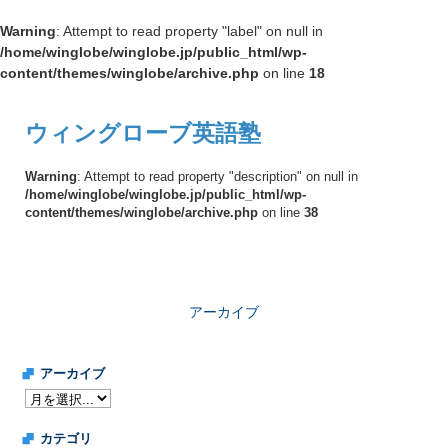
Warning
: Attempt to read property "label" on null in
/home/winglobe/winglobe.jp/public_html/wp-
content/themes/winglobe/archive.php
on line
18
ウィングローブ英語塾
Warning
: Attempt to read property "description" on null in
/home/winglobe/winglobe.jp/public_html/wp-
content/themes/winglobe/archive.php
on line
38
アーカイブ
アーカイブ
カテゴリ